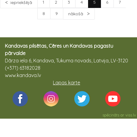
1
2
3
4
5
6
7
iepriekšējā
8
9
nākošā
Kandavas pilsētas, Cēres un Kandavas pagastu
pārvalde
Dārza iela 6, Kandava, Tukuma novads, Latvija, LV-3120
(+371) 63182028
www.kandava.lv
Lapas karte
spēcināts ar
viss.lv