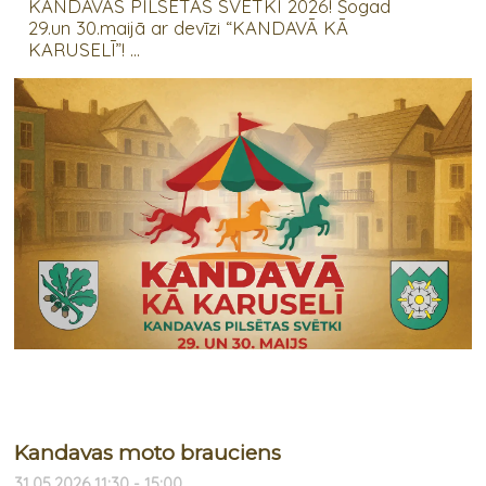
KANDAVAS PILSĒTAS SVĒTKI 2026! Šogad
29.un 30.maijā ar devīzi “KANDAVĀ KĀ
KARUSELĪ”! ...
Kandavas moto brauciens
31.05.2026 11:30 - 15:00