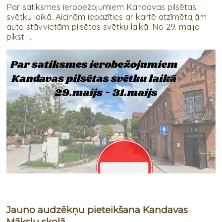
Par satiksmes ierobežojumiem Kandavas pilsētas
svētku laikā. Aicinām iepazīties ar kartē atzīmētajām
auto stāvvietām pilsētas svētku laikā. No 29. maija
plkst. ...
Jauno audzēkņu pieteikšana Kandavas
Mākslu skolā