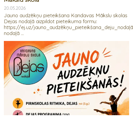
20.05.2026
Jauno audzēkņu pieteikšana Kandavas Mākslu skolas
Dejas nodaļā aizpildot pieteikuma formu:
https://ej.uz/jauno_audzēkņu_pieteikšana_deju_nodaļ
nodaļā ...