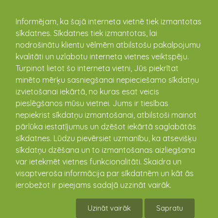
kandava.lv
Informējam, ka šajā interneta vietnē tiek izmantotas
sīkdatnes. Sīkdatnes tiek izmantotas, lai
nodrošinātu klientu vēlmēm atbilstošu pakalpojumu
kvalitāti un uzlabotu interneta vietnes veiktspēju.
Turpinot lietot šo interneta vietni, Jūs piekrītat
minēto mērķu sasniegšanai nepieciešamo sīkdatņu
izvietošanai iekārtā, no kuras esat veicis
pieslēgšanos mūsu vietnei. Jums ir tiesības
Aktualitātes
nepiekrist sīkdatņu izmantošanai, atbilstoši mainot
pārlūka iestatījumus un dzēšot iekārtā saglabātās
sīkdatnes. Lūdzu pievērsiet uzmanību, ka atsevišķu
2.jūnijā, Valsts ugunsdzēsības un glābšanas
sīkdatņu dzēšana un to izmantošanas aizliegšana
dienests veiks trauksmes sirēnu pārbaudi
var ietekmēt vietnes funkcionalitāti. Skaidra un
visā Latvijas teritorijā
visaptveroša informācija par sīkdatnēm un kāt ās
01.06.2026
ierobežot ir pieejams sadaļā uzzināt vairāk.
Atgādinām! Rīt, 2.jūnijā, Valsts ugunsdzēsības un
glābšanas dienests veiks trauksmes sirēnu pārbaudi
Uzināt vairāk
Sapratu
visā Latvijas teritorijā. Tā būs kārtējā trauksmes ...