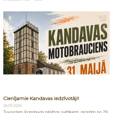
Cienījamie Kandavas iedzīvotāji!
26.05.2026
Tuvojoties Kandavas pilsētas svētkiem, aicinām no 29.