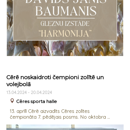
Cērē noskaidroti čempioni zolītē un
volejbolā
13.04.2024 - 20.04.2024
Cēres sporta halle
13. aprīlī Cērē aizvadīts Cēres zolītes
čempionāta 7. pēdējais posms. No oktobra ...