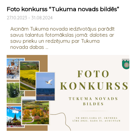
Foto konkurss “Tukuma novads bildēs”
27.10.2023 - 31.08.2024
Aicinām Tukuma novada iedzīvotājus parādīt
savus talantus fotomākslas jomā: daloties ar
savu prieku un redzējumu par Tukuma
novada dabas ...