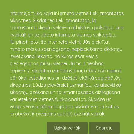
kandava.lv
Informējam, ka šajā interneta vietnē tiek izmantotas
sīkdatnes. Sīkdatnes tiek izmantotas, lai
nodrošinātu klientu vēlmēm atbilstošu pakalpojumu
PASĀKUMU
kvalitāti un uzlabotu interneta vietnes veiktspēju.
Turpinot lietot šo interneta vietni, Jūs piekrītat
KALENDĀRS
minēto mērķu sasniegšanai nepieciešamo sīkdatņu
izvietošanai iekārtā, no kuras esat veicis
pieslēgšanos mūsu vietnei. Jums ir tiesības
nepiekrist sīkdatņu izmantošanai, atbilstoši mainot
pārlūka iestatījumus un dzēšot iekārtā saglabātās
sīkdatnes. Lūdzu pievērsiet uzmanību, ka atsevišķu
sīkdatņu dzēšana un to izmantošanas aizliegšana
var ietekmēt vietnes funkcionalitāti. Skaidra un
visaptveroša informācija par sīkdatnēm un kāt ās
ierobežot ir pieejams sadaļā uzzināt vairāk.
Kandavas apkārtnē sākusies tautas sporta*
sezona
Uzināt vairāk
Sapratu