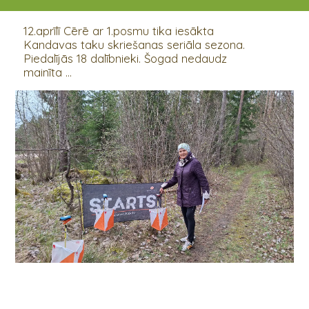
12.04.2024 - 15.04.2024
12.aprīlī Cērē ar 1.posmu tika iesākta
Kandavas taku skriešanas seriāla sezona.
Piedalījās 18 dalībnieki. Šogad nedaudz
mainīta ...