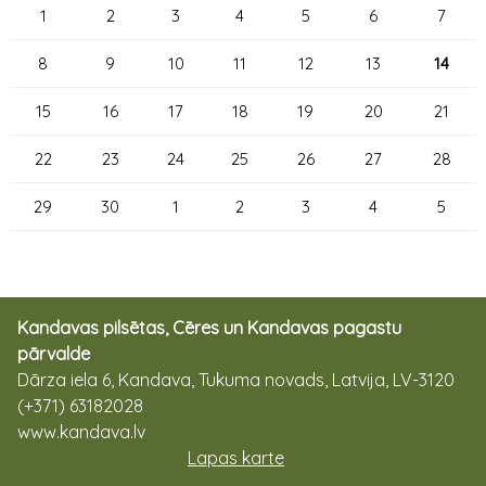
1
2
3
4
5
6
7
8
9
10
11
12
13
14
15
16
17
18
19
20
21
22
23
24
25
26
27
28
29
30
1
2
3
4
5
Kandavas pilsētas, Cēres un Kandavas pagastu
pārvalde
Dārza iela 6, Kandava, Tukuma novads, Latvija, LV-3120
(+371) 63182028
www.kandava.lv
Lapas karte