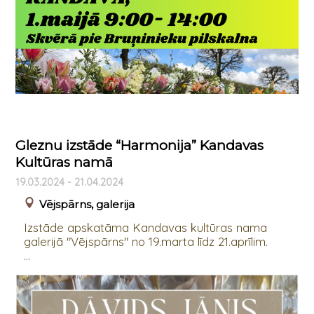
Gleznu izstāde “Harmonija” Kandavas
Kultūras namā
19.03.2024 - 21.04.2024
Vējspārns, galerija
Izstāde apskatāma Kandavas kultūras nama
galerijā "Vējspārns" no 19.marta līdz 21.aprīlim.
...