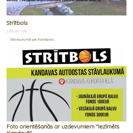
Strītbols
27.05.2017 11:00
Stāvlaukumā pie Kandavas ...
Foto orientēšanās ar uzdevumiem "Iezīmēts