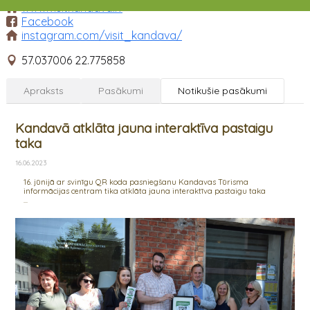
www.visitkandava.lv
Facebook
instagram.com/visit_kandava/
57.037006 22.775858
Apraksts
Pasākumi
Notikušie pasākumi
Kandavā atklāta jauna interaktīva pastaigu
taka
16.06.2023
16. jūnijā ar svinīgu QR koda pasniegšanu Kandavas Tūrisma
informācijas centram tika atklāta jauna interaktīva pastaigu taka
...