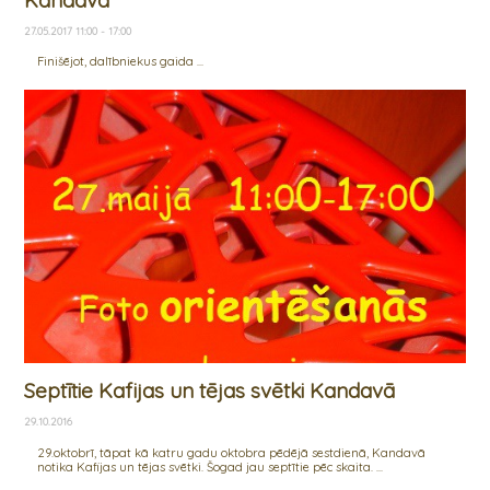
Kandavā"
27.05.2017 11:00 - 17:00
Finišējot, dalībniekus gaida ...
Septītie Kafijas un tējas svētki Kandavā
29.10.2016
29.oktobrī, tāpat kā katru gadu oktobra pēdējā sestdienā, Kandavā
notika Kafijas un tējas svētki. Šogad jau septītie pēc skaita. ...