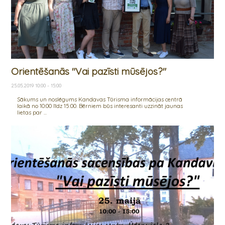
Orientēšanās "Vai pazīsti mūsējos?"
25.05.2019 10:00 - 15:00
Sākums un noslēgums Kandavas Tūrisma informācijas centrā
laikā no 10:00 līdz 15:00. Bērniem būs interesanti uzzināt jaunas
lietas par ...