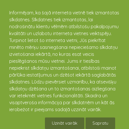
kandava.lv
Informējam, ka šajā interneta vietnē tiek izmantotas
sīkdatnes. Sīkdatnes tiek izmantotas, lai
nodrošinātu klientu vēlmēm atbilstošu pakalpojumu
kvalitāti un uzlabotu interneta vietnes veiktspēju.
Turpinot lietot šo interneta vietni, Jūs piekrītat
minēto mērķu sasniegšanai nepieciešamo sīkdatņu
izvietošanai iekārtā, no kuras esat veicis
pieslēgšanos mūsu vietnei. Jums ir tiesības
nepiekrist sīkdatņu izmantošanai, atbilstoši mainot
pārlūka iestatījumus un dzēšot iekārtā saglabātās
sīkdatnes. Lūdzu pievērsiet uzmanību, ka atsevišķu
Kandavas tūrisma informācijas
sīkdatņu dzēšana un to izmantošanas aizliegšana
centrs
var ietekmēt vietnes funkcionalitāti. Skaidra un
visaptveroša informācija par sīkdatnēm un kāt ās
Ūdens iela 2, Kandava, Tukuma novads, Latvija, LV-3120
ierobežot ir pieejams sadaļā uzzināt vairāk.
(+371) 63181150
(+371) 28356520
Uzināt vairāk
Sapratu
tickandava@tukums.lv