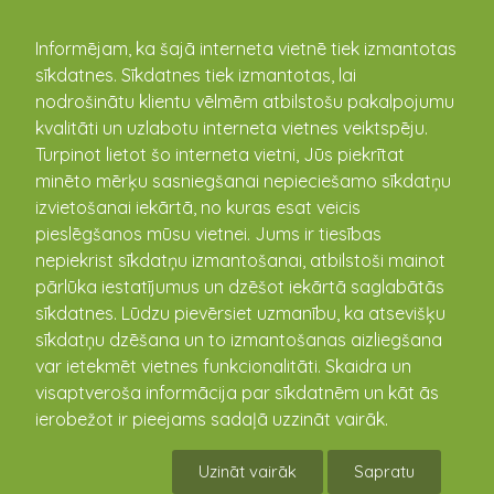
kandava.lv
Informējam, ka šajā interneta vietnē tiek izmantotas
sīkdatnes. Sīkdatnes tiek izmantotas, lai
Vānes kultūras nams
nodrošinātu klientu vēlmēm atbilstošu pakalpojumu
kvalitāti un uzlabotu interneta vietnes veiktspēju.
Gaismiņas, Vāne, Vānes pagasts, Tukuma novads, Latvija,
Turpinot lietot šo interneta vietni, Jūs piekrītat
LV-3131
minēto mērķu sasniegšanai nepieciešamo sīkdatņu
(+371) 25651845
izvietošanai iekārtā, no kuras esat veicis
vaneskn@inbox.lv
pieslēgšanos mūsu vietnei. Jums ir tiesības
berzina.eva@gmail.com
nepiekrist sīkdatņu izmantošanai, atbilstoši mainot
pārlūka iestatījumus un dzēšot iekārtā saglabātās
56.924503 22.562136
sīkdatnes. Lūdzu pievērsiet uzmanību, ka atsevišķu
sīkdatņu dzēšana un to izmantošanas aizliegšana
Apraksts
Notikušie pasākumi
var ietekmēt vietnes funkcionalitāti. Skaidra un
visaptveroša informācija par sīkdatnēm un kāt ās
ierobežot ir pieejams sadaļā uzzināt vairāk.
+
Uzināt vairāk
Sapratu
−