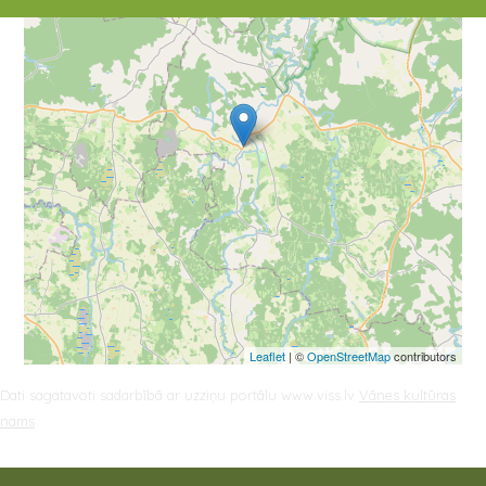
Leaflet
| ©
OpenStreetMap
contributors
Dati sagatavoti sadarbībā ar uzziņu portālu www.viss.lv
Vānes kultūras
nams