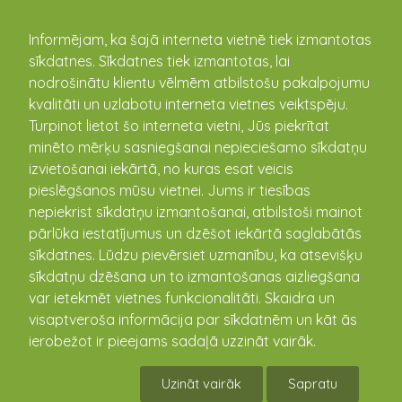
kandava.lv
Informējam, ka šajā interneta vietnē tiek izmantotas
sīkdatnes. Sīkdatnes tiek izmantotas, lai
PASĀKUMU
nodrošinātu klientu vēlmēm atbilstošu pakalpojumu
kvalitāti un uzlabotu interneta vietnes veiktspēju.
KALENDĀRS
Turpinot lietot šo interneta vietni, Jūs piekrītat
minēto mērķu sasniegšanai nepieciešamo sīkdatņu
izvietošanai iekārtā, no kuras esat veicis
pieslēgšanos mūsu vietnei. Jums ir tiesības
nepiekrist sīkdatņu izmantošanai, atbilstoši mainot
pārlūka iestatījumus un dzēšot iekārtā saglabātās
sīkdatnes. Lūdzu pievērsiet uzmanību, ka atsevišķu
sīkdatņu dzēšana un to izmantošanas aizliegšana
var ietekmēt vietnes funkcionalitāti. Skaidra un
visaptveroša informācija par sīkdatnēm un kāt ās
Ligitas Strazdiņas gleznu
ierobežot ir pieejams sadaļā uzzināt vairāk.
izstāde
Uzināt vairāk
Sapratu