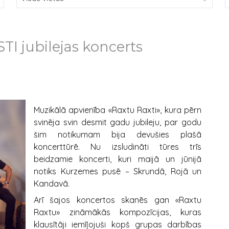
 jubilejas koncerts
Muzikālā apvienība «Raxtu Raxti», kura pērn
svinēja svin desmit gadu jubileju, par godu
šim notikumam bija devušies plašā
koncerttūrē. Nu izsludināti tūres trīs
beidzamie koncerti, kuri maijā un jūnijā
notiks Kurzemes pusē – Skrundā, Rojā un
Kandavā.
Arī šajos koncertos skanēs gan «Raxtu
Raxtu» zināmākās kompozīcijas, kuras
klausītāji iemīļojuši kopš grupas darbības