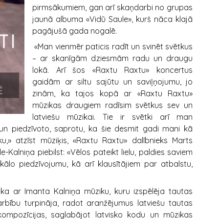
pirmsākumiem, gan arī skaņdarbi no grupas
jaunā albuma «Vidū Saule», kurš nāca klajā
pagājušā gada nogalē.
«Man vienmēr paticis radīt un svinēt svētkus
– ar skanīgām dziesmām radu un draugu
lokā. Arī šos «Raxtu Raxtu» koncertus
gaidām ar siltu sajūtu un saviļņojumu, jo
zinām, ka tajos kopā ar «Raxtu Raxtu»
mūzikas draugiem radīsim svētkus sev un
latviešu mūzikai. Tie ir svētki arī man
 un piedzīvoto, saprotu, ka šie desmit gadi mani kā
ku,» atzīst mūziķis, «Raxtu Raxtu» dalībnieks Marts
le-Kalniņa piebilst: «Vēlos pateikt lielu, paldies saviem
ālo piedzīvojumu, kā arī klausītājiem par atbalstu,
ka ar Imanta Kalniņa mūziku, kuru izspēlēja tautas
rbību turpināja, radot aranžējumus latviešu tautas
lkompozīcijas, saglabājot latvisko kodu un mūzikas