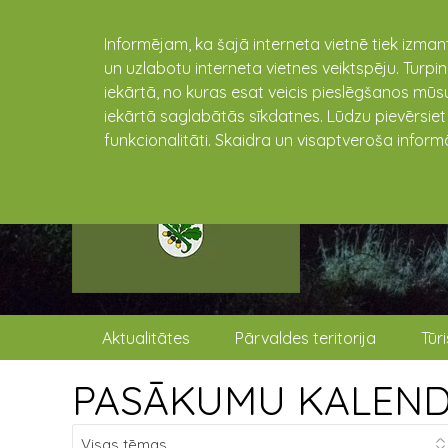
Informējam, ka šajā interneta vietnē tiek izman
un uzlabotu interneta vietnes veiktspēju. Turpi
iekārtā, no kuras esat veicis pieslēgšanos mūsu
iekārtā saglabātās sīkdatnes. Lūdzu pievērsie
funkcionalitāti. Skaidra un visaptveroša inform
Aktualitātes
Pārvaldes teritorija
Tūr
PASĀKUMU KALEN