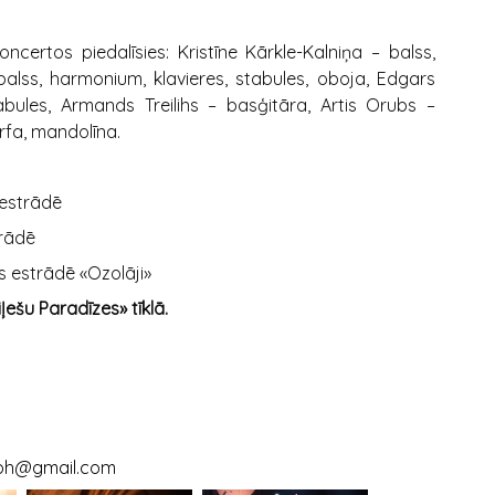
ertos piedalīsies: Kristīne Kārkle-Kalniņa – balss,
– balss, harmonium, klavieres, stabules, oboja, Edgars
abules, Armands Treilihs – basģitāra, Artis Orubs –
arfa, mandolīna.
 estrādē
trādē
s estrādē «Ozolāji»
ļešu Paradīzes» tīklā.
oh@gmail.com