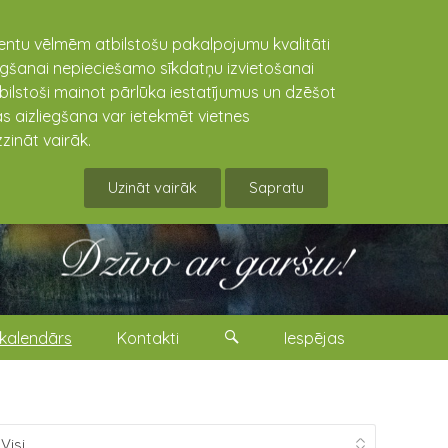
lientu vēlmēm atbilstošu pakalpojumu kvalitāti
niegšanai nepieciešamo sīkdatņu izvietošanai
tbilstoši mainot pārlūka iestatījumus un dzēšot
s aizliegšana var ietekmēt vietnes
zināt vairāk.
Uzināt vairāk
Sapratu
kalendārs
Kontakti
Iespējas