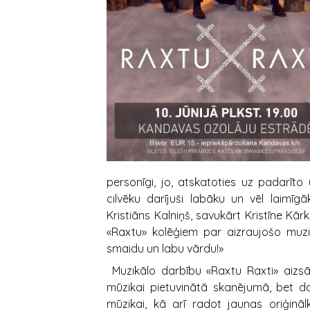
personīgi, jo, atskatoties uz padarīto
cilvēku darījuši labāku un vēl laimīgā
Kristiāns Kalniņš, savukārt Kristīne Kārk
«Raxtu» kolēģiem par aizraujošo muzik
smaidu un labu vārdu!»
Muzikālo darbību «Raxtu Raxti» aizsā
mūzikai pietuvinātā skanējumā, bet da
mūzikai, kā arī radot jaunas oriģinā