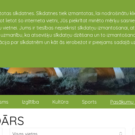
totas sīkdatnes. Sīkdatnes tiek izmantotas, lai nodrošinātu k
not lietot šo interneta vietni, Jūs piekrītat minēto mērķu sas
 vietnei. Jums ir tiesības nepiekrist sīkdatņu izmantošanai, a
t uzmanību, ka atsevišķu sīkdatņu dzēšana un to izmantošana
ācija par sīkdatnēm un kāt ās ierobežot ir pieejams sadaļā uz
isms
Izglītība
Kultūra
Sports
Pasākumu 
DĀRS