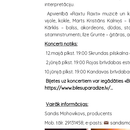
interpretāciju.
Apvienībā «Raxtu Raxti» muzicē un konc
vijole, kokle, Marts Kristiāns Kalniņš 
Kārklis – balss, akordeons, dūdas, st
sitaminstrumenti, Ilze Grunte – ģitāras, 
Koncerti notiks:
12.maijā plkst. 19:00 Skrundas pilskalna
2.jūnijā plkst. 19:00 Rojas brīvdabas es
10.jūnijā plkst. 19:00 Kandavas brīvdaba
Biļetes uz koncertiem var iegādāties «Bi
https://www.bilesuparadize.lv/...
Vairāk informācijas:
Sandis Mohovikovs, producents
Mob. tālr. 29131458; e-pasts:
sandism