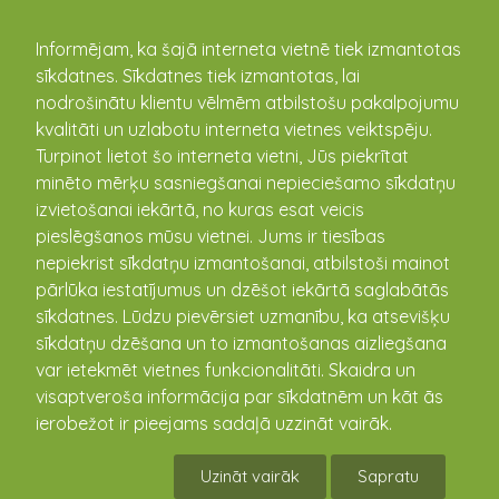
kandava.lv
Informējam, ka šajā interneta vietnē tiek izmantotas
sīkdatnes. Sīkdatnes tiek izmantotas, lai
nodrošinātu klientu vēlmēm atbilstošu pakalpojumu
kvalitāti un uzlabotu interneta vietnes veiktspēju.
Turpinot lietot šo interneta vietni, Jūs piekrītat
minēto mērķu sasniegšanai nepieciešamo sīkdatņu
izvietošanai iekārtā, no kuras esat veicis
pieslēgšanos mūsu vietnei. Jums ir tiesības
nepiekrist sīkdatņu izmantošanai, atbilstoši mainot
pārlūka iestatījumus un dzēšot iekārtā saglabātās
sīkdatnes. Lūdzu pievērsiet uzmanību, ka atsevišķu
Brīvdabas estrāde OZOLĀJI
sīkdatņu dzēšana un to izmantošanas aizliegšana
var ietekmēt vietnes funkcionalitāti. Skaidra un
Kūrorta iela 14, Kandava, Tukuma novads, Latvija
visaptveroša informācija par sīkdatnēm un kāt ās
57.030315 22.773056
ierobežot ir pieejams sadaļā uzzināt vairāk.
Apraksts
Pasākumi
Notikušie pasākumi
Uzināt vairāk
Sapratu