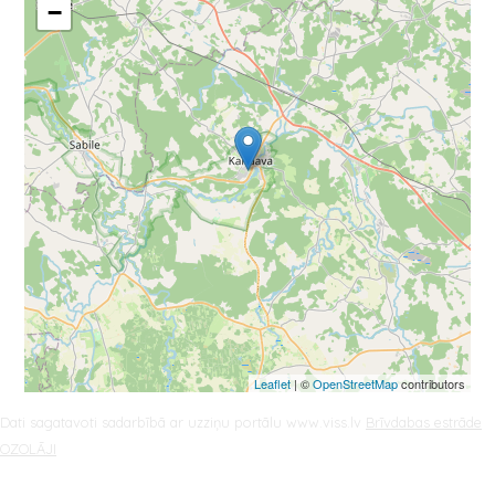
−
Leaflet
| ©
OpenStreetMap
contributors
Dati sagatavoti sadarbībā ar uzziņu portālu www.viss.lv
Brīvdabas estrāde
OZOLĀJI