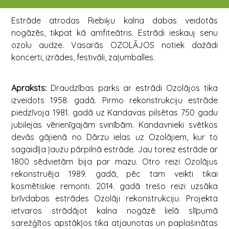
Estrāde atrodas Riebiķu kalna dabas veidotās
nogāzēs, tikpat kā amfiteātris. Estrādi ieskauj senu
ozolu audze. Vasarās OZOLĀJOS notiek dažādi
koncerti, izrādes, festivāli, zaļumballes.
Apraksts:
Draudzības parks ar estrādi Ozolājos tika
izveidots 1958. gadā. Pirmo rekonstrukciju estrāde
piedzīvoja 1981. gadā uz Kandavas pilsētas 750 gadu
jubilejas vērienīgajām svinībām. Kandavnieki svētkos
devās gājienā no Dārzu ielas uz Ozolājiem, kur to
sagaidīja ļaužu pārpilnā estrāde. Jau toreiz estrāde ar
1800 sēdvietām bija par mazu. Otro reizi Ozolājus
rekonstruēja 1989. gadā, pēc tam veikti tikai
kosmētiskie remonti. 2014. gadā trešo reizi uzsāka
brīvdabas estrādes Ozolāji rekonstrukciju. Projekta
ietvaros strādājot kalna nogāzē lielā slīpumā
sarežģītos apstākļos tika atjaunotas un paplašinātas