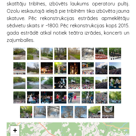
skatītāju tribīnes, izbūvēts laukums operatoru pultij.
Ozolu ieskautajā ielejā pie tribīnēm tika izbūvēta jauna
skatuve.
Pēc rekonstrukcijas estrādes apmeklētāju
sēdvietu skaits ir ~1800. P
ēc rekonstrukcijas kopš 2015.
gada estrādē atkal notiek teātra izrādes, koncerti un
zaļumballes.
+