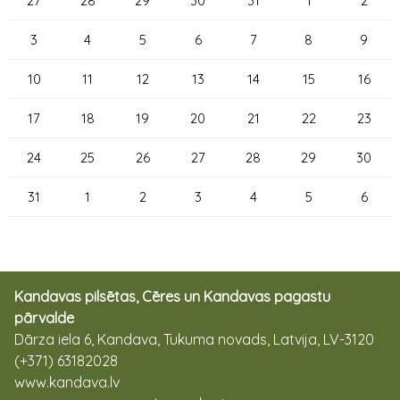
27
28
29
30
31
1
2
3
4
5
6
7
8
9
10
11
12
13
14
15
16
17
18
19
20
21
22
23
24
25
26
27
28
29
30
31
1
2
3
4
5
6
Kandavas pilsētas, Cēres un Kandavas pagastu
pārvalde
Dārza iela 6, Kandava, Tukuma novads, Latvija, LV-3120
(+371) 63182028
www.kandava.lv