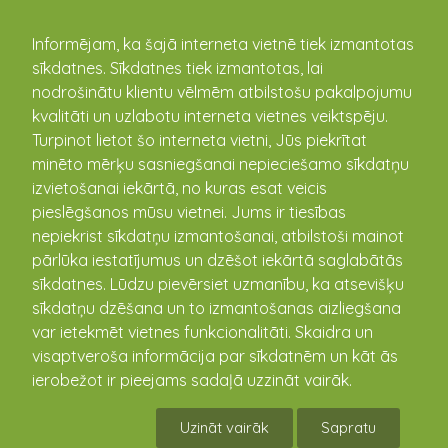
kandava.lv
Informējam, ka šajā interneta vietnē tiek izmantotas
sīkdatnes. Sīkdatnes tiek izmantotas, lai
PASĀKUMU
nodrošinātu klientu vēlmēm atbilstošu pakalpojumu
kvalitāti un uzlabotu interneta vietnes veiktspēju.
KALENDĀRS
Turpinot lietot šo interneta vietni, Jūs piekrītat
minēto mērķu sasniegšanai nepieciešamo sīkdatņu
izvietošanai iekārtā, no kuras esat veicis
pieslēgšanos mūsu vietnei. Jums ir tiesības
nepiekrist sīkdatņu izmantošanai, atbilstoši mainot
pārlūka iestatījumus un dzēšot iekārtā saglabātās
sīkdatnes. Lūdzu pievērsiet uzmanību, ka atsevišķu
sīkdatņu dzēšana un to izmantošanas aizliegšana
var ietekmēt vietnes funkcionalitāti. Skaidra un
visaptveroša informācija par sīkdatnēm un kāt ās
Intas Abramenko izstāde
ierobežot ir pieejams sadaļā uzzināt vairāk.
"Kaķi"
Uzināt vairāk
Sapratu