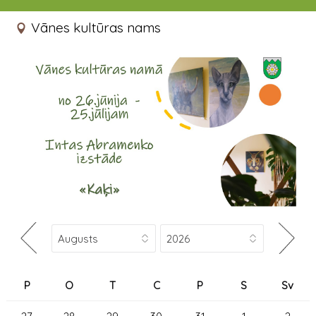
26.06.2023 - 25.07.2023
Vānes kultūras nams
P
O
T
C
P
S
Sv