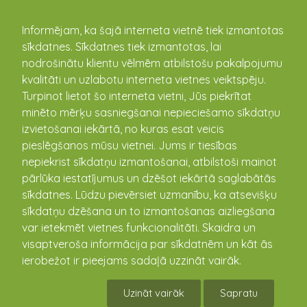
kandava.lv
Informējam, ka šajā interneta vietnē tiek izmantotas
sīkdatnes. Sīkdatnes tiek izmantotas, lai
PASĀKUMU
nodrošinātu klientu vēlmēm atbilstošu pakalpojumu
kvalitāti un uzlabotu interneta vietnes veiktspēju.
KALENDĀRS
Turpinot lietot šo interneta vietni, Jūs piekrītat
minēto mērķu sasniegšanai nepieciešamo sīkdatņu
izvietošanai iekārtā, no kuras esat veicis
pieslēgšanos mūsu vietnei. Jums ir tiesības
nepiekrist sīkdatņu izmantošanai, atbilstoši mainot
pārlūka iestatījumus un dzēšot iekārtā saglabātās
sīkdatnes. Lūdzu pievērsiet uzmanību, ka atsevišķu
sīkdatņu dzēšana un to izmantošanas aizliegšana
var ietekmēt vietnes funkcionalitāti. Skaidra un
visaptveroša informācija par sīkdatnēm un kāt ās
Muzikāla dzejas programma
ierobežot ir pieejams sadaļā uzzināt vairāk.
"Cik labi, ar tevi var
Uzināt vairāk
Sapratu
neizlikties..."