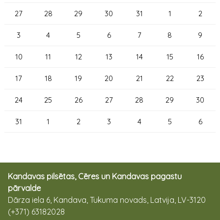
27
28
29
30
31
1
2
3
4
5
6
7
8
9
10
11
12
13
14
15
16
17
18
19
20
21
22
23
24
25
26
27
28
29
30
31
1
2
3
4
5
6
Kandavas pilsētas, Cēres un Kandavas pagastu
pārvalde
Dārza iela 6, Kandava, Tukuma novads, Latvija, LV-3120
(+371) 63182028