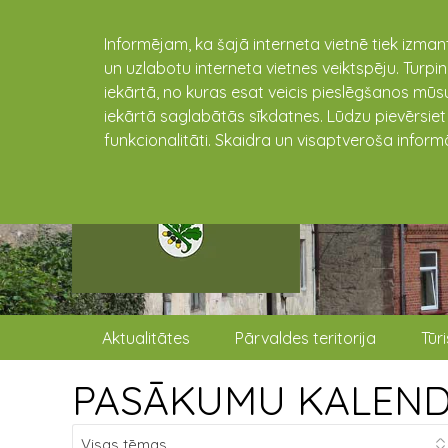
Informējam, ka šajā interneta vietnē tiek izman
un uzlabotu interneta vietnes veiktspēju. Turpi
iekārtā, no kuras esat veicis pieslēgšanos mūsu
iekārtā saglabātās sīkdatnes. Lūdzu pievērsie
funkcionalitāti. Skaidra un visaptveroša inform
Aktualitātes
Pārvaldes teritorija
Tūr
PASĀKUMU KALEN