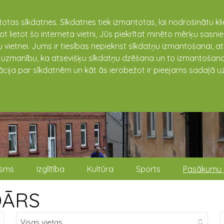
totas sīkdatnes. Sīkdatnes tiek izmantotas, lai nodrošinātu k
not lietot šo interneta vietni, Jūs piekrītat minēto mērķu sas
 vietnei. Jums ir tiesības nepiekrist sīkdatņu izmantošanai, a
t uzmanību, ka atsevišķu sīkdatņu dzēšana un to izmantošana
ācija par sīkdatnēm un kāt ās ierobežot ir pieejams sadaļā uz
isms
Izglītība
Kultūra
Sports
Pasākumu 
DĀRS