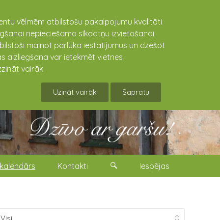
lientu vēlmēm atbilstošu pakalpojumu kvalitāti
niegšanai nepieciešamo sīkdatņu izvietošanai
tbilstoši mainot pārlūka iestatījumus un dzēšot
s aizliegšana var ietekmēt vietnes
zināt vairāk.
Uzināt vairāk
Sapratu
kalendārs
Kontakti
Iespējas