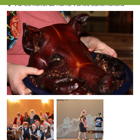
Vānes kultūras nams
Vānes sākumskola