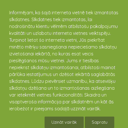
kandava.lv
Informējam, ka šajā interneta vietnē tiek izmantotas
sīkdatnes. Sīkdatnes tiek izmantotas, lai
PASĀKUMU
nodrošinātu klientu vēlmēm atbilstošu pakalpojumu
kvalitāti un uzlabotu interneta vietnes veiktspēju.
KALENDĀRS
Turpinot lietot šo interneta vietni, Jūs piekrītat
minēto mērķu sasniegšanai nepieciešamo sīkdatņu
izvietošanai iekārtā, no kuras esat veicis
pieslēgšanos mūsu vietnei. Jums ir tiesības
nepiekrist sīkdatņu izmantošanai, atbilstoši mainot
pārlūka iestatījumus un dzēšot iekārtā saglabātās
sīkdatnes. Lūdzu pievērsiet uzmanību, ka atsevišķu
sīkdatņu dzēšana un to izmantošanas aizliegšana
var ietekmēt vietnes funkcionalitāti. Skaidra un
visaptveroša informācija par sīkdatnēm un kāt ās
Ziemassvētki.
ierobežot ir pieejams sadaļā uzzināt vairāk.
20.12.2016 12:00 - 15:00
Uzināt vairāk
Sapratu