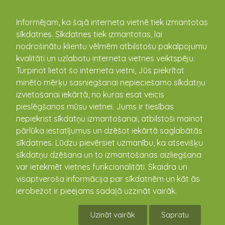
kandava.lv
Informējam, ka šajā interneta vietnē tiek izmantotas
sīkdatnes. Sīkdatnes tiek izmantotas, lai
PASĀKUMU
nodrošinātu klientu vēlmēm atbilstošu pakalpojumu
kvalitāti un uzlabotu interneta vietnes veiktspēju.
KALENDĀRS
Turpinot lietot šo interneta vietni, Jūs piekrītat
minēto mērķu sasniegšanai nepieciešamo sīkdatņu
izvietošanai iekārtā, no kuras esat veicis
pieslēgšanos mūsu vietnei. Jums ir tiesības
nepiekrist sīkdatņu izmantošanai, atbilstoši mainot
pārlūka iestatījumus un dzēšot iekārtā saglabātās
sīkdatnes. Lūdzu pievērsiet uzmanību, ka atsevišķu
sīkdatņu dzēšana un to izmantošanas aizliegšana
var ietekmēt vietnes funkcionalitāti. Skaidra un
visaptveroša informācija par sīkdatnēm un kāt ās
Kandavas novada domes
ierobežot ir pieejams sadaļā uzzināt vairāk.
vadība aicina pagastu
Uzināt vairāk
Sapratu
iedzīvotājus uz iedzīvotāju