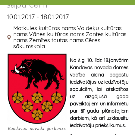
sapulcēm
10.01.2017 - 18.01.2017
Matkules kultūras nams
Valdeķu kultūras
nams
Vānes kultūras nams
Zantes kultūras
nams
Zemītes tautas nams
Cēres
sākumskola
No š.g. 10. līdz 18.janvārim
Kandavas novada domes
vadība aicina pagastu
iedzīvotājus uz iedzīvotāju
sapulcēm, lai atskatītos
uz aizgājušā gada
paveiktajiem un informētu
par šī gada plānotajiem
darbiem, kā arī uzklausītu
iedzīvotāju priekšlikumus.
Kandavas novada ģerbonis