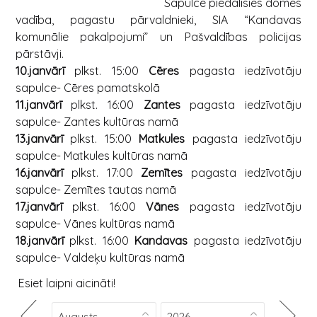
Sapulcē piedalīsies domes
vadība, pagastu pārvaldnieki, SIA “Kandavas
komunālie pakalpojumi” un Pašvaldības policijas
pārstāvji.
10.janvārī
plkst. 15:00
Cēres
pagasta iedzīvotāju
sapulce- Cēres pamatskolā
11.janvārī
plkst. 16:00
Zantes
pagasta iedzīvotāju
sapulce- Zantes kultūras namā
13.janvārī
plkst. 15:00
Matkules
pagasta iedzīvotāju
sapulce- Matkules kultūras namā
16.janvārī
plkst. 17:00
Zemītes
pagasta iedzīvotāju
sapulce- Zemītes tautas namā
17.janvārī
plkst. 16:00
Vānes
pagasta iedzīvotāju
sapulce- Vānes kultūras namā
18.janvārī
plkst. 16:00
Kandavas
pagasta iedzīvotāju
sapulce- Valdeķu kultūras namā
Esiet laipni aicināti!