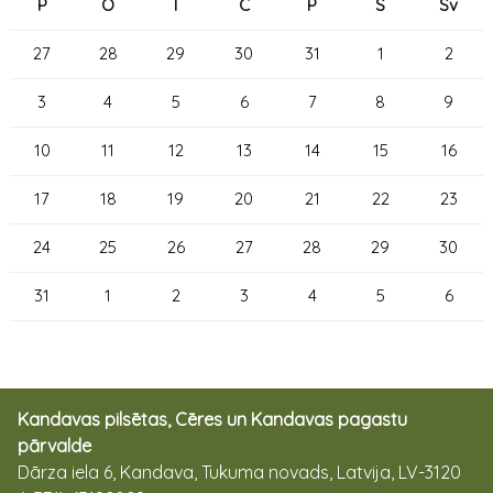
P
O
T
C
P
S
Sv
27
28
29
30
31
1
2
3
4
5
6
7
8
9
10
11
12
13
14
15
16
17
18
19
20
21
22
23
24
25
26
27
28
29
30
31
1
2
3
4
5
6
Kandavas pilsētas, Cēres un Kandavas pagastu
pārvalde
Dārza iela 6, Kandava, Tukuma novads, Latvija, LV-3120