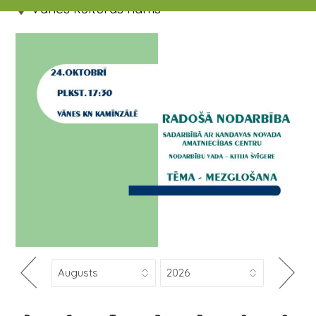
Vānes kultūras nams