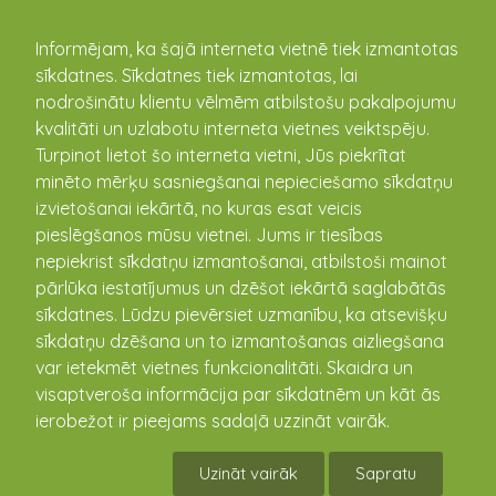
kandava.lv
Informējam, ka šajā interneta vietnē tiek izmantotas
sīkdatnes. Sīkdatnes tiek izmantotas, lai
PASĀKUMU
nodrošinātu klientu vēlmēm atbilstošu pakalpojumu
kvalitāti un uzlabotu interneta vietnes veiktspēju.
KALENDĀRS
Turpinot lietot šo interneta vietni, Jūs piekrītat
minēto mērķu sasniegšanai nepieciešamo sīkdatņu
izvietošanai iekārtā, no kuras esat veicis
pieslēgšanos mūsu vietnei. Jums ir tiesības
nepiekrist sīkdatņu izmantošanai, atbilstoši mainot
pārlūka iestatījumus un dzēšot iekārtā saglabātās
sīkdatnes. Lūdzu pievērsiet uzmanību, ka atsevišķu
sīkdatņu dzēšana un to izmantošanas aizliegšana
var ietekmēt vietnes funkcionalitāti. Skaidra un
visaptveroša informācija par sīkdatnēm un kāt ās
Radošā nodarbība
ierobežot ir pieejams sadaļā uzzināt vairāk.
24.10.2017 17:30 - 19:00
Uzināt vairāk
Sapratu