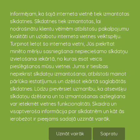
kandava.lv
Informējam, ka šajā interneta vietnē tiek izmantotas
sīkdatnes. Sīkdatnes tiek izmantotas, lai
PASĀKUMU
nodrošinātu klientu vēlmēm atbilstošu pakalpojumu
kvalitāti un uzlabotu interneta vietnes veiktspēju.
KALENDĀRS
Turpinot lietot šo interneta vietni, Jūs piekrītat
minēto mērķu sasniegšanai nepieciešamo sīkdatņu
izvietošanai iekārtā, no kuras esat veicis
pieslēgšanos mūsu vietnei. Jums ir tiesības
nepiekrist sīkdatņu izmantošanai, atbilstoši mainot
pārlūka iestatījumus un dzēšot iekārtā saglabātās
sīkdatnes. Lūdzu pievērsiet uzmanību, ka atsevišķu
sīkdatņu dzēšana un to izmantošanas aizliegšana
var ietekmēt vietnes funkcionalitāti. Skaidra un
visaptveroša informācija par sīkdatnēm un kāt ās
Lieldienas Kandavas
ierobežot ir pieejams sadaļā uzzināt vairāk.
Promenādē
Uzināt vairāk
Sapratu