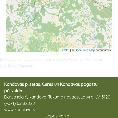
Leaflet
| ©
OpenStreetMap
contributors
Dati sagatavoti sadarbībā ar uzziņu portālu www.viss.lv
Kandavas
vecpilsētas Promenāde
Kandavas pilsētas, Cēres un Kandavas pagastu
pārvalde
Dārza iela 6, Kandava, Tukuma novads, Latvija, LV-3120
(+371) 63182028
www.kandava.lv
Lapas karte