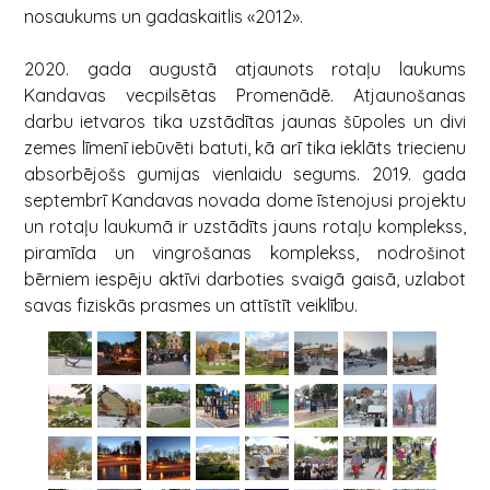
nosaukums un gadaskaitlis «2012».
2020. gada augustā atjaunots rotaļu laukums
Kandavas vecpilsētas Promenādē. Atjaunošanas
darbu ietvaros tika uzstādītas jaunas šūpoles un divi
zemes līmenī iebūvēti batuti, kā arī tika ieklāts triecienu
absorbējošs gumijas vienlaidu segums. 2019. gada
septembrī Kandavas novada dome īstenojusi projektu
un rotaļu laukumā ir uzstādīts jauns rotaļu komplekss,
piramīda un vingrošanas komplekss, nodrošinot
bērniem iespēju aktīvi darboties svaigā gaisā, uzlabot
savas fiziskās prasmes un attīstīt veiklību.