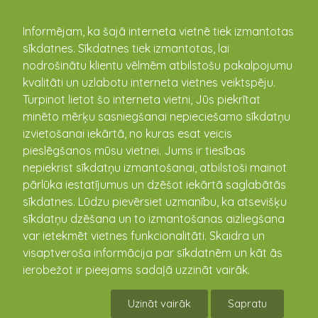
kandava.lv
Informējam, ka šajā interneta vietnē tiek izmantotas
sīkdatnes. Sīkdatnes tiek izmantotas, lai
nodrošinātu klientu vēlmēm atbilstošu pakalpojumu
kvalitāti un uzlabotu interneta vietnes veiktspēju.
Turpinot lietot šo interneta vietni, Jūs piekrītat
minēto mērķu sasniegšanai nepieciešamo sīkdatņu
izvietošanai iekārtā, no kuras esat veicis
pieslēgšanos mūsu vietnei. Jums ir tiesības
nepiekrist sīkdatņu izmantošanai, atbilstoši mainot
pārlūka iestatījumus un dzēšot iekārtā saglabātās
sīkdatnes. Lūdzu pievērsiet uzmanību, ka atsevišķu
sīkdatņu dzēšana un to izmantošanas aizliegšana
Kandavas vecpilsētas Promenāde
var ietekmēt vietnes funkcionalitāti. Skaidra un
visaptveroša informācija par sīkdatnēm un kāt ās
Ūdens iela 1, Kandava, Tukuma novads, Latvija
ierobežot ir pieejams sadaļā uzzināt vairāk.
57.037170 22.774803
Uzināt vairāk
Sapratu
Apraksts
Pasākumi
Notikušie pasākumi