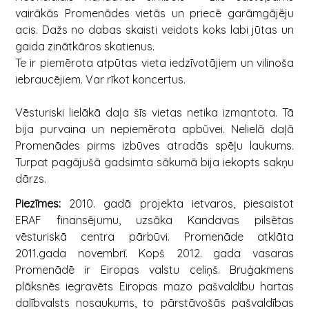
vairākās Promenādes vietās un priecē garāmgājēju
acis. Dažs no dabas skaisti veidots koks labi jūtas un
gaida zinātkāros skatienus.
Te ir piemērota atpūtas vieta iedzīvotājiem un vilinoša
iebraucējiem. Var rīkot koncertus.
Vēsturiski lielākā daļa šīs vietas netika izmantota. Tā
bija purvaina un nepiemērota apbūvei. Nelielā daļā
Promenādes pirms izbūves atradās spēļu laukums.
Turpat pagājušā gadsimta sākumā bija iekopts sakņu
dārzs.
Piezīmes:
2010. gadā projekta ietvaros, piesaistot
ERAF finansējumu, uzsāka Kandavas pilsētas
vēsturiskā centra pārbūvi. Promenāde atklāta
2011.gada novembrī. Kopš 2012. gada vasaras
Promenādē ir Eiropas valstu celiņš. Bruģakmens
plāksnēs iegravēts Eiropas mazo pašvaldību hartas
dalībvalsts nosaukums, to pārstāvošās pašvaldības