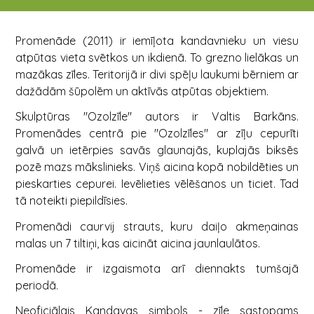
Promenāde (2011) ir iemīļota kandavnieku un viesu
atpūtas vieta svētkos un ikdienā. To grezno lielākas un
mazākas zīles. Teritorijā ir divi spēļu laukumi bērniem ar
dažādām šūpolēm un aktīvās atpūtas objektiem.
Skulptūras "Ozolzīle" autors ir Valtis Barkāns.
Promenādes centrā pie "Ozolzīles" ar zīļu cepurīti
galvā un ietērpies savās glaunajās, kuplajās biksēs
pozē mazs mākslinieks. Viņš aicina kopā nobildēties un
pieskarties cepurei. Ievēlieties vēlēšanos un ticiet. Tad
tā noteikti piepildīsies.
Promenādi caurvij strauts, kuru daiļo akmeņainas
malas un 7 tiltiņi, kas aicināt aicina jaunlaulātos.
Promenāde ir izgaismota arī diennakts tumšajā
periodā.
Neoficiālais Kandavas simbols - zīle sastopams