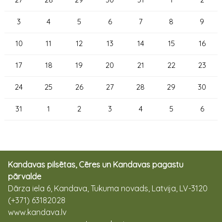
3
4
5
6
7
8
9
10
11
12
13
14
15
16
17
18
19
20
21
22
23
24
25
26
27
28
29
30
31
1
2
3
4
5
6
Kandavas pilsētas, Cēres un Kandavas pagastu
pārvalde
Dārza iela 6, Kandava, Tukuma novads, Latvija, LV-3120
(+371) 63182028
www.kandava.lv