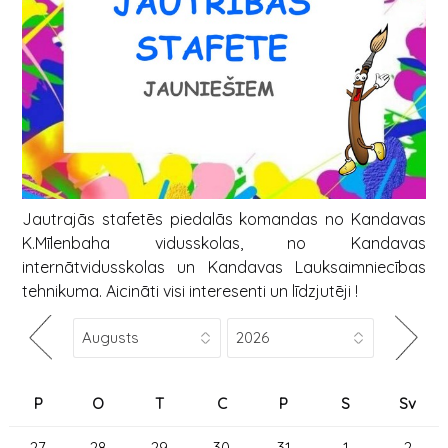
Jautrajās stafetēs piedalās komandas no Kandavas
K.Mīlenbaha vidusskolas, no Kandavas
internātvidusskolas un Kandavas Lauksaimniecības
tehnikuma. Aicināti visi interesenti un līdzjutēji !
P
O
T
C
P
S
Sv
27
28
29
30
31
1
2