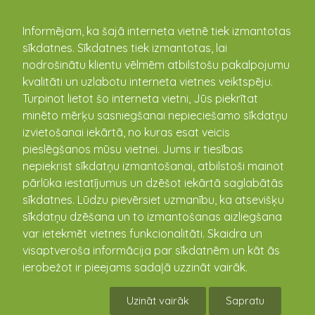
kandava.lv
Informējam, ka šajā interneta vietnē tiek izmantotas
sīkdatnes. Sīkdatnes tiek izmantotas, lai
PASĀKUMU
nodrošinātu klientu vēlmēm atbilstošu pakalpojumu
kvalitāti un uzlabotu interneta vietnes veiktspēju.
KALENDĀRS
Turpinot lietot šo interneta vietni, Jūs piekrītat
minēto mērķu sasniegšanai nepieciešamo sīkdatņu
izvietošanai iekārtā, no kuras esat veicis
pieslēgšanos mūsu vietnei. Jums ir tiesības
nepiekrist sīkdatņu izmantošanai, atbilstoši mainot
pārlūka iestatījumus un dzēšot iekārtā saglabātās
sīkdatnes. Lūdzu pievērsiet uzmanību, ka atsevišķu
sīkdatņu dzēšana un to izmantošanas aizliegšana
var ietekmēt vietnes funkcionalitāti. Skaidra un
visaptveroša informācija par sīkdatnēm un kāt ās
Mākslas diena Kandavā.
ierobežot ir pieejams sadaļā uzzināt vairāk.
Jautrības stafetes.
Uzināt vairāk
Sapratu