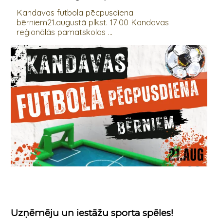
Kandavas futbola pēcpusdiena
bērniem21.augustā plkst. 17:00 Kandavas
reģionālās pamatskolas ...
Uzņēmēju un iestāžu sporta spēles!