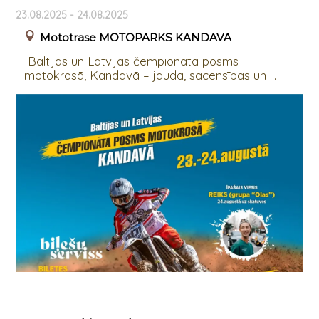
23.08.2025 - 24.08.2025
Mototrase MOTOPARKS KANDAVA
Baltijas un Latvijas čempionāta posms
motokrosā, Kandavā – jauda, sacensības un ...