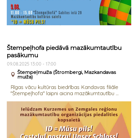
Štempeļhofa piedāvā mazākumtautību
pasākumu
09.08.2025 13:00 - 17:00
Štempeļmuiža (Štrombergi, Mazkandavas
muiža)
Rīgas vācu kultūras biedrības Kandavas filiāle
"Štempeļhofa" laipni aicina mazākumtautību ...