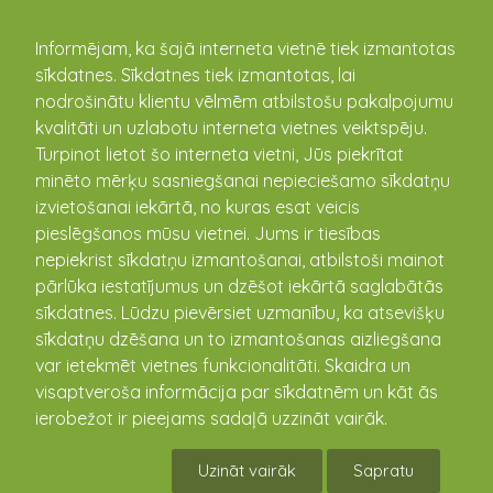
kandava.lv
Informējam, ka šajā interneta vietnē tiek izmantotas
sīkdatnes. Sīkdatnes tiek izmantotas, lai
nodrošinātu klientu vēlmēm atbilstošu pakalpojumu
PASĀKUMU
kvalitāti un uzlabotu interneta vietnes veiktspēju.
Turpinot lietot šo interneta vietni, Jūs piekrītat
KALENDĀRS
minēto mērķu sasniegšanai nepieciešamo sīkdatņu
izvietošanai iekārtā, no kuras esat veicis
pieslēgšanos mūsu vietnei. Jums ir tiesības
nepiekrist sīkdatņu izmantošanai, atbilstoši mainot
pārlūka iestatījumus un dzēšot iekārtā saglabātās
sīkdatnes. Lūdzu pievērsiet uzmanību, ka atsevišķu
sīkdatņu dzēšana un to izmantošanas aizliegšana
var ietekmēt vietnes funkcionalitāti. Skaidra un
visaptveroša informācija par sīkdatnēm un kāt ās
ierobežot ir pieejams sadaļā uzzināt vairāk.
"Ģimenei draudzīgas vides un sabiedrības
veidošana" Zantē, “Indānos”, Grenčos un
Uzināt vairāk
Sapratu