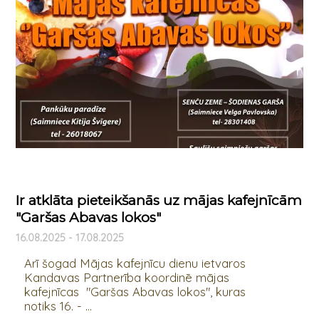
Ir atklāta pieteikšanās uz mājas kafejnīcām
"Garšas Abavas lokos"
16.08.2025 - 17.08.2025
Arī šogad Mājas kafejnīcu dienu ietvaros
Kandavas Partnerība koordinē mājas
kafejnīcas "Garšas Abavas lokos", kuras
notiks 16. - ...