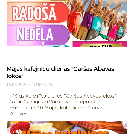
Mājas kafejnīcu dienas "Garšas Abavas
lokos"
16.08.2025 - 17.08.2025
Mājas kafejnīcu dienas "Garšas Abavas lokos"
16. un 17.augustā!Varbūt vēlies apmeklēt
vairākas no 10 Mājas kafejnīcām "Garšas
Abavas ...