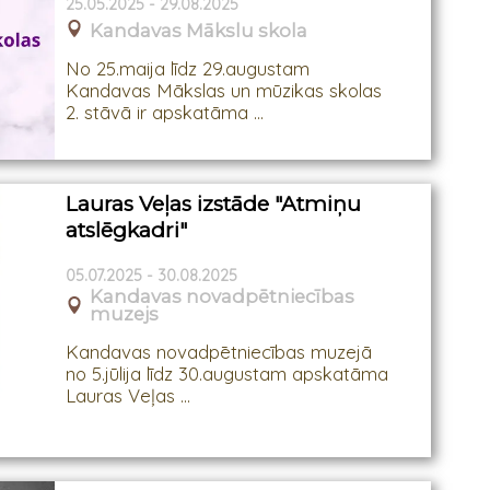
25.05.2025 - 29.08.2025
Kandavas Mākslu skola
No 25.maija līdz 29.augustam
Kandavas Mākslas un mūzikas skolas
2. stāvā ir apskatāma ...
Lauras Veļas izstāde "Atmiņu
atslēgkadri"
05.07.2025 - 30.08.2025
Kandavas novadpētniecības
muzejs
Kandavas novadpētniecības muzejā
no 5.jūlija līdz 30.augustam apskatāma
Lauras Veļas ...