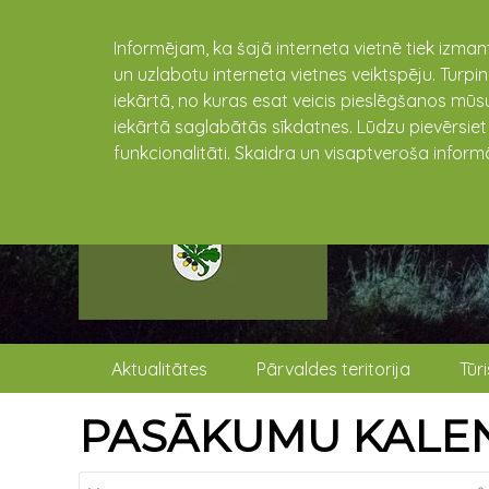
Informējam, ka šajā interneta vietnē tiek izman
un uzlabotu interneta vietnes veiktspēju. Turpi
iekārtā, no kuras esat veicis pieslēgšanos mūsu
iekārtā saglabātās sīkdatnes. Lūdzu pievērsie
funkcionalitāti. Skaidra un visaptveroša inform
Aktualitātes
Pārvaldes teritorija
Tūr
PASĀKUMU KALE