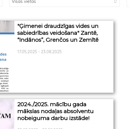
"Ģimenei draudzīgas vides un
sabiedrības veidošana" Zantē,
“Indānos”, Grenčos un Zemītē
17.05.2025 - 23.08.2025
2024./2025. mācību gada
mākslas nodaļas absolventu
nobeiguma darbu izstāde!