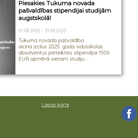
Piesakies Tukuma novada
pašvaldības stipendijai studijām
augstskolā!
01.08.2025 - 31.08.2025
Tukuma novada pašvaldība
aicina izcilus 2025. gada vidusskolas
absolventus pieteikties stipendijai 1500
EUR apmērā vienam studiju ...
Lapas karte