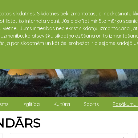
totas sīkdatnes. Sīkdatnes tiek izmantotas, lai nodrošinātu k
not lietot šo interneta vietni, Jūs piekrītat minēto mērķu sas
 vietnei. Jums ir tiesības nepiekrist sīkdatņu izmantošanai, a
t uzmanību, ka atsevišķu sīkdatņu dzēšana un to izmantošana
ācija par sīkdatnēm un kāt ās ierobežot ir pieejams sadaļā uz
isms
Izglītība
Kultūra
Sports
Pasākumu 
NDĀRS