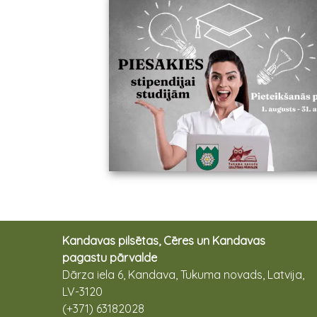
Kandavas pilsētas, Cēres un Kandavas
pagastu pārvalde
Dārza iela 6, Kandava, Tukuma novads, Latvija,
LV-3120
(+371) 63182028