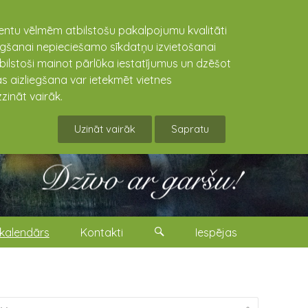
lientu vēlmēm atbilstošu pakalpojumu kvalitāti
niegšanai nepieciešamo sīkdatņu izvietošanai
tbilstoši mainot pārlūka iestatījumus un dzēšot
s aizliegšana var ietekmēt vietnes
zināt vairāk.
Uzināt vairāk
Sapratu
kalendārs
Kontakti
Iespējas