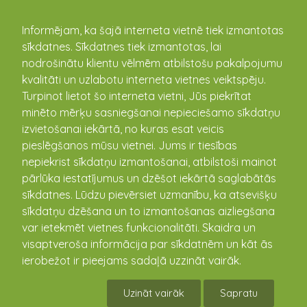
kandava.lv
Informējam, ka šajā interneta vietnē tiek izmantotas
sīkdatnes. Sīkdatnes tiek izmantotas, lai
nodrošinātu klientu vēlmēm atbilstošu pakalpojumu
PASĀKUMU
kvalitāti un uzlabotu interneta vietnes veiktspēju.
Turpinot lietot šo interneta vietni, Jūs piekrītat
KALENDĀRS
minēto mērķu sasniegšanai nepieciešamo sīkdatņu
izvietošanai iekārtā, no kuras esat veicis
pieslēgšanos mūsu vietnei. Jums ir tiesības
nepiekrist sīkdatņu izmantošanai, atbilstoši mainot
pārlūka iestatījumus un dzēšot iekārtā saglabātās
sīkdatnes. Lūdzu pievērsiet uzmanību, ka atsevišķu
sīkdatņu dzēšana un to izmantošanas aizliegšana
var ietekmēt vietnes funkcionalitāti. Skaidra un
visaptveroša informācija par sīkdatnēm un kāt ās
ierobežot ir pieejams sadaļā uzzināt vairāk.
Vecāku organizētā darbnīca gatavojoties
Mātes dienai
Uzināt vairāk
Sapratu