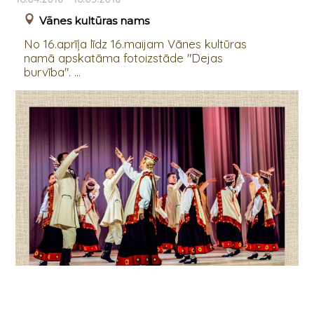
Vānes kultūras nams
No 16.aprīļa līdz 16.maijam Vānes kultūras
namā apskatāma fotoizstāde "Dejas
burvība". ...