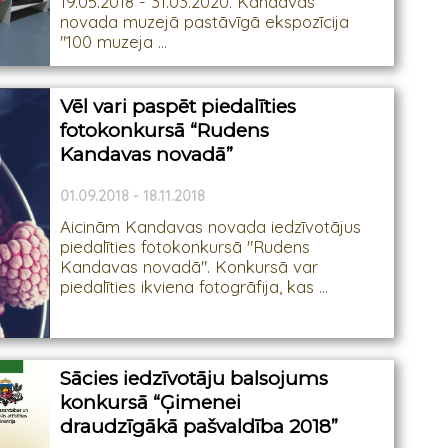
19.05.2018 - 31.03.2020. Kandavas
novada muzejā pastāvīgā ekspozīcija
"100 muzeja ...
Vēl vari paspēt piedalīties
fotokonkursā “Rudens
Kandavas novadā”
01.09.2018 - 18.11.2018
Aicinām Kandavas novada iedzīvotājus
piedalīties fotokonkursā "Rudens
Kandavas novadā". Konkursā var
piedalīties ikviena fotogrāfija, kas ...
Sācies iedzīvotāju balsojums
konkursā “Ģimenei
draudzīgākā pašvaldība 2018”