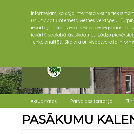
Informējam, ka šajā interneta vietnē tiek izman
un uzlabotu interneta vietnes veiktspēju. Turpi
iekārtā, no kuras esat veicis pieslēgšanos mūsu
iekārtā saglabātās sīkdatnes. Lūdzu pievērsie
funkcionalitāti. Skaidra un visaptveroša inform
Aktualitātes
Pārvaldes teritorija
Tūr
PASĀKUMU KALE