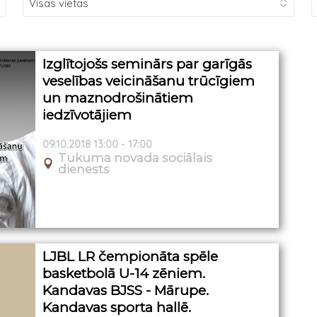
Izglītojošs seminārs par garīgās
veselības veicināšanu trūcīgiem
un maznodrošinātiem
iedzīvotājiem
09.10.2018 13:00 - 17:00
Tukuma novada sociālais
dienests
LJBL LR čempionāta spēle
basketbolā U-14 zēniem.
Kandavas BJSS - Mārupe.
Kandavas sporta hallē.