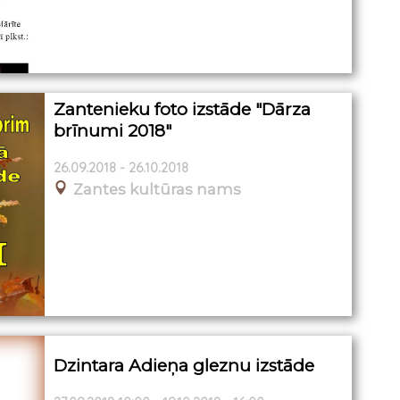
Zantenieku foto izstāde "Dārza
brīnumi 2018"
26.09.2018 - 26.10.2018
Zantes kultūras nams
Dzintara Adieņa gleznu izstāde