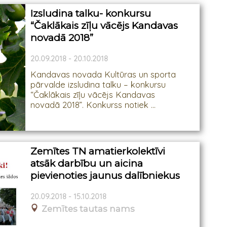
Izsludina talku- konkursu
“Čaklākais zīļu vācējs Kandavas
novadā 2018”
20.09.2018 - 20.10.2018
Kandavas novada Kultūras un sporta
pārvalde izsludina talku – konkursu
“Čaklākais zīļu vācējs Kandavas
novadā 2018”. Konkurss notiek ...
Zemītes TN amatierkolektīvi
atsāk darbību un aicina
pievienoties jaunus dalībniekus
20.09.2018 - 15.10.2018
Zemītes tautas nams