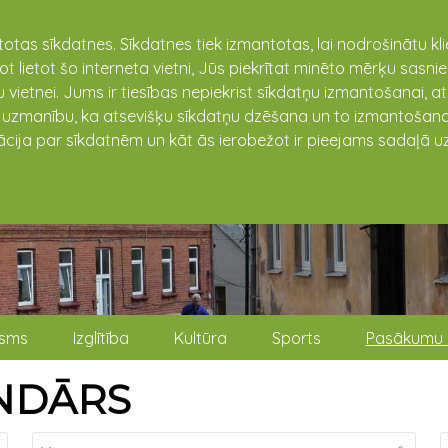
totas sīkdatnes. Sīkdatnes tiek izmantotas, lai nodrošinātu k
not lietot šo interneta vietni, Jūs piekrītat minēto mērķu sas
 vietnei. Jums ir tiesības nepiekrist sīkdatņu izmantošanai, a
t uzmanību, ka atsevišķu sīkdatņu dzēšana un to izmantošana
ācija par sīkdatnēm un kāt ās ierobežot ir pieejams sadaļā uz
isms
Izglītība
Kultūra
Sports
Pasākumu 
NDĀRS