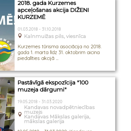
2018. gada Kurzemes
apceļošanas akcija DIŽENI
KURZEMĒ
01.03.2018 - 31.10.2018
Kalnmuižas pils, viesnīca
Kurzemes tūrisma asociācija no 2018.
gada 1. marta līdz 31. oktobrim aicina
piedalīties akcijā ...
Pastāvīgā ekspozīcija "100
muzeja dārgumi"
19.05.2018 - 31.03.2020
Kandavas novadpētniecības
muzejs
Kandavas Mākslas galerija,
mākslas galerija