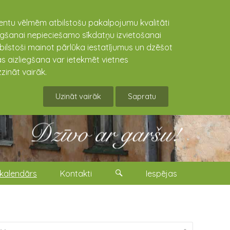
lientu vēlmēm atbilstošu pakalpojumu kvalitāti
niegšanai nepieciešamo sīkdatņu izvietošanai
tbilstoši mainot pārlūka iestatījumus un dzēšot
s aizliegšana var ietekmēt vietnes
zināt vairāk.
Uzināt vairāk
Sapratu
kalendārs
Kontakti
Iespējas