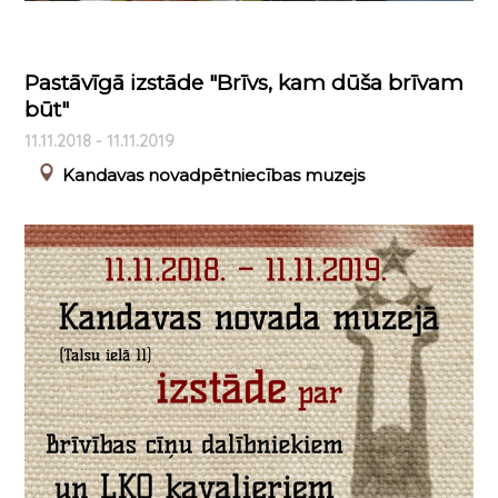
Pastāvīgā izstāde "Brīvs, kam dūša brīvam
būt"
11.11.2018 - 11.11.2019
Kandavas novadpētniecības muzejs