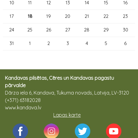
10
11
12
13
14
15
16
17
18
19
20
21
22
23
24
25
26
27
28
29
30
31
1
2
3
4
5
6
Kandavas pilsētas, Cēres un Kandavas pagastu
pārvalde
Dārza iela 6, Kandava, Tukuma novads, Latvija, LV-3120
(+371) 63182028
www.kandava.lv
Lapas karte