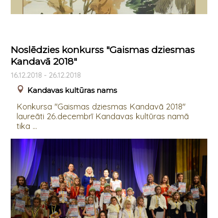
Noslēdzies konkurss "Gaismas dziesmas
Kandavā 2018"
16.12.2018 - 26.12.2018
Kandavas kultūras nams
Konkursa "Gaismas dziesmas Kandavā 2018"
laureāti 26.decembrī Kandavas kultūras namā
tika ...