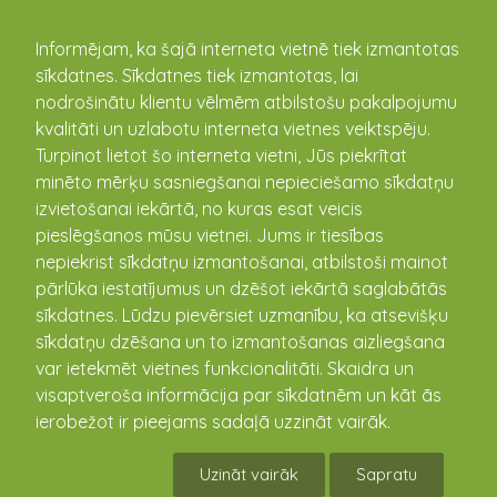
kandava.lv
Informējam, ka šajā interneta vietnē tiek izmantotas
sīkdatnes. Sīkdatnes tiek izmantotas, lai
nodrošinātu klientu vēlmēm atbilstošu pakalpojumu
PASĀKUMU
kvalitāti un uzlabotu interneta vietnes veiktspēju.
Turpinot lietot šo interneta vietni, Jūs piekrītat
KALENDĀRS
minēto mērķu sasniegšanai nepieciešamo sīkdatņu
izvietošanai iekārtā, no kuras esat veicis
pieslēgšanos mūsu vietnei. Jums ir tiesības
nepiekrist sīkdatņu izmantošanai, atbilstoši mainot
pārlūka iestatījumus un dzēšot iekārtā saglabātās
sīkdatnes. Lūdzu pievērsiet uzmanību, ka atsevišķu
sīkdatņu dzēšana un to izmantošanas aizliegšana
var ietekmēt vietnes funkcionalitāti. Skaidra un
visaptveroša informācija par sīkdatnēm un kāt ās
ierobežot ir pieejams sadaļā uzzināt vairāk.
Kandavas novada čempionāts basketbolā,
KLT pret Rūmene, BJSS1 pret Pūre
Uzināt vairāk
Sapratu