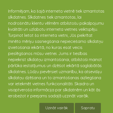
kandava.lv
Informējam, ka šajā interneta vietnē tiek izmantotas
sīkdatnes. Sīkdatnes tiek izmantotas, lai
nodrošinātu klientu vēlmēm atbilstošu pakalpojumu
PASĀKUMU
kvalitāti un uzlabotu interneta vietnes veiktspēju.
Turpinot lietot šo interneta vietni, Jūs piekrītat
KALENDĀRS
minēto mērķu sasniegšanai nepieciešamo sīkdatņu
izvietošanai iekārtā, no kuras esat veicis
pieslēgšanos mūsu vietnei. Jums ir tiesības
nepiekrist sīkdatņu izmantošanai, atbilstoši mainot
pārlūka iestatījumus un dzēšot iekārtā saglabātās
sīkdatnes. Lūdzu pievērsiet uzmanību, ka atsevišķu
sīkdatņu dzēšana un to izmantošanas aizliegšana
var ietekmēt vietnes funkcionalitāti. Skaidra un
visaptveroša informācija par sīkdatnēm un kāt ās
ierobežot ir pieejams sadaļā uzzināt vairāk.
Cienasts meža dzīvniekiem
Uzināt vairāk
Sapratu