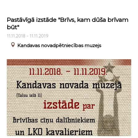
Pastāvīgā izstāde "Brīvs, kam dūša brīvam
būt"
11.11.2018 - 11.11.2019
Kandavas novadpētniecības muzejs