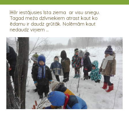
11.01.2019
￼Ir iestājusies īsta ziema ar visu sniegu.
Tagad meža dzīvniekiem atrast kaut ko
ēdamu ir daudz grūtāk. Nolēmām kaut
nedaudz viņiem ...