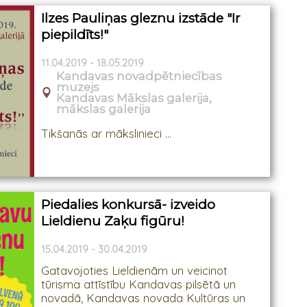
Ilzes Pauliņas gleznu izstāde "Ir
piepildīts!"
11.04.2019 - 18.05.2019
Kandavas novadpētniecības
muzejs
Kandavas Mākslas galerija,
mākslas galerija
Tikšanās ar mākslinieci ...
Piedalies konkursā- izveido
Lieldienu Zaķu figūru!
15.04.2019 - 30.04.2019
Gatavojoties Lieldienām un veicinot
tūrisma attīstību Kandavas pilsētā un
novadā, Kandavas novada Kultūras un