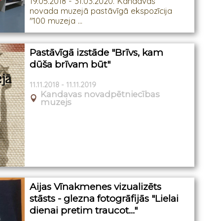
19.05.2018 - 31.03.2020. Kandavas
novada muzejā pastāvīgā ekspozīcija
"100 muzeja ...
Pastāvīgā izstāde "Brīvs, kam
dūša brīvam būt"
11.11.2018 - 11.11.2019
Kandavas novadpētniecības
muzejs
Aijas Vīnakmenes vizualizēts
stāsts - glezna fotogrāfijās "Lielai
dienai pretim traucot..."