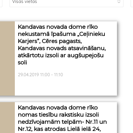
Kandavas novada dome rīko
nekustamā īpašuma „Ceļinieku
Karjers”, Cēres pagasts,
Kandavas novads atsavināšanu,
atkārtotu izsoli ar augšupejošu
soli
29.04.2019 11:00 - 11:10
Kandavas novada dome rīko
nomas tiesību rakstisku izsoli
nedzīvojamām telpām- Nr.11 un
Nr.12, kas atrodas Lielā ielā 24,