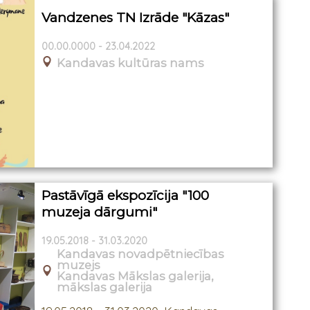
Vandzenes TN Izrāde "Kāzas"
00.00.0000 - 23.04.2022
Kandavas kultūras nams
Pastāvīgā ekspozīcija "100
muzeja dārgumi"
19.05.2018 - 31.03.2020
Kandavas novadpētniecības
muzejs
Kandavas Mākslas galerija,
mākslas galerija