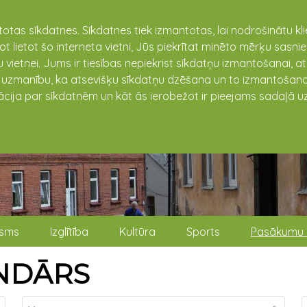
totas sīkdatnes. Sīkdatnes tiek izmantotas, lai nodrošinātu k
not lietot šo interneta vietni, Jūs piekrītat minēto mērķu sas
 vietnei. Jums ir tiesības nepiekrist sīkdatņu izmantošanai, a
t uzmanību, ka atsevišķu sīkdatņu dzēšana un to izmantošana
ācija par sīkdatnēm un kāt ās ierobežot ir pieejams sadaļā uz
isms
Izglītība
Kultūra
Sports
Pasākumu 
NDĀRS