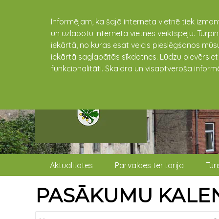
Informējam, ka šajā interneta vietnē tiek izman
un uzlabotu interneta vietnes veiktspēju. Turpi
iekārtā, no kuras esat veicis pieslēgšanos mūsu
iekārtā saglabātās sīkdatnes. Lūdzu pievērsie
funkcionalitāti. Skaidra un visaptveroša inform
Aktualitātes
Pārvaldes teritorija
Tūr
PASĀKUMU KALE