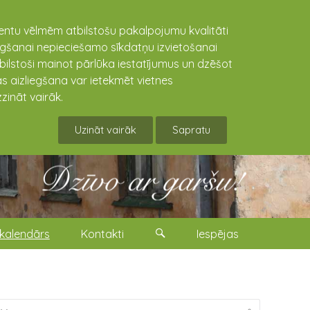
lientu vēlmēm atbilstošu pakalpojumu kvalitāti
niegšanai nepieciešamo sīkdatņu izvietošanai
tbilstoši mainot pārlūka iestatījumus un dzēšot
s aizliegšana var ietekmēt vietnes
zināt vairāk.
Uzināt vairāk
Sapratu
kalendārs
Kontakti
Iespējas