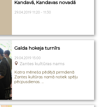
Kandavā, Kandavas novadā
29.04.2019 11:20 - 11:30
Galda hokeja turnīrs
29.04.2019 15:00
Zantes kultūras nams
Katra mēneša pēdējā pirmdienā
Zantes kultūras namā notiek spēļu
pēcpusdienas. ...