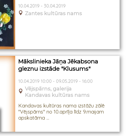
10.04.2019 - 30.04.2019
Zantes kultūras nams
Mākslinieka Jāņa Jēkabsona
gleznu izstāde "Klusums"
10.04.2019 10:00 - 09.05.2019 - 16:00
Vējspārns, galerija
Kandavas kultūras nams
Kandavas kultūras nama izstāžu zālē
"Vējspārns" no 10.aprīļa līdz 9.maijam
apskatāma ...