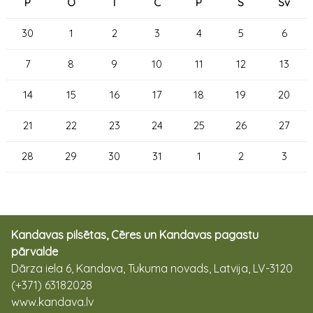
P
O
T
C
P
S
Sv
30
1
2
3
4
5
6
7
8
9
10
11
12
13
14
15
16
17
18
19
20
21
22
23
24
25
26
27
28
29
30
31
1
2
3
Kandavas pilsētas, Cēres un Kandavas pagastu
pārvalde
Dārza iela 6, Kandava, Tukuma novads, Latvija, LV-3120
(+371) 63182028
www.kandava.lv