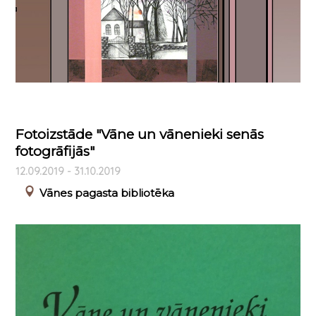
Fotoizstāde "Vāne un vānenieki senās
fotogrāfijās"
12.09.2019 - 31.10.2019
Vānes pagasta bibliotēka