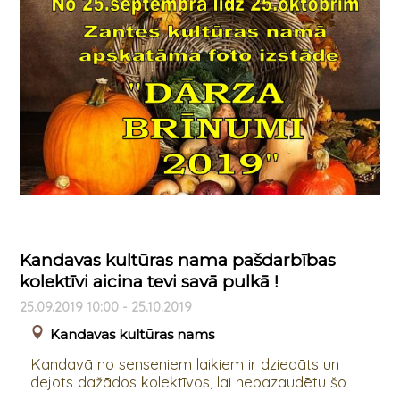
Kandavas kultūras nama pašdarbības
kolektīvi aicina tevi savā pulkā !
25.09.2019 10:00 - 25.10.2019
Kandavas kultūras nams
Kandavā no senseniem laikiem ir dziedāts un
dejots dažādos kolektīvos, lai nepazaudētu šo
...