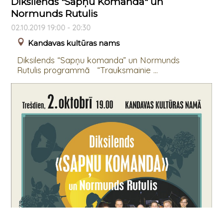
Diksilends "Sapņu Komanda" un
Normunds Rutulis
02.10.2019 19:00 - 20:30
Kandavas kultūras nams
Diksilends “Sapņu komanda” un Normunds
Rutulis programmā “Trauksmainie ...