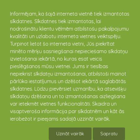
kandava.lv
Informējam, ka šajā interneta vietnē tiek izmantotas
sīkdatnes. Sīkdatnes tiek izmantotas, lai
nodrošinātu klientu vēlmēm atbilstošu pakalpojumu
PASĀKUMU
kvalitāti un uzlabotu interneta vietnes veiktspēju.
Turpinot lietot šo interneta vietni, Jūs piekrītat
KALENDĀRS
minēto mērķu sasniegšanai nepieciešamo sīkdatņu
izvietošanai iekārtā, no kuras esat veicis
pieslēgšanos mūsu vietnei. Jums ir tiesības
nepiekrist sīkdatņu izmantošanai, atbilstoši mainot
pārlūka iestatījumus un dzēšot iekārtā saglabātās
sīkdatnes. Lūdzu pievērsiet uzmanību, ka atsevišķu
sīkdatņu dzēšana un to izmantošanas aizliegšana
var ietekmēt vietnes funkcionalitāti. Skaidra un
visaptveroša informācija par sīkdatnēm un kāt ās
ierobežot ir pieejams sadaļā uzzināt vairāk.
LJBL LR čempionāta spēles basketbolā ar
Bausku U-15 , U-16 zēniem. Kandavas
Uzināt vairāk
Sapratu