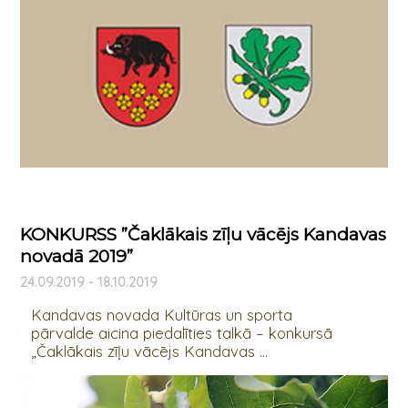
KONKURSS ”Čaklākais zīļu vācējs Kandavas
novadā 2019”
24.09.2019 - 18.10.2019
Kandavas novada Kultūras un sporta
pārvalde aicina piedalīties talkā – konkursā
„Čaklākais zīļu vācējs Kandavas ...