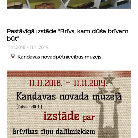
Pastāvīgā izstāde "Brīvs, kam dūša brīvam
būt"
11.11.2018 - 11.11.2019
Kandavas novadpētniecības muzejs