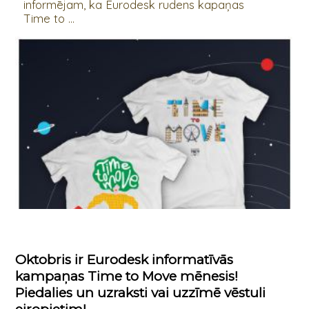
informējam, ka Eurodesk rudens kapaņas
Time to ...
Oktobris ir Eurodesk informatīvās
kampaņas Time to Move mēnesis!
Piedalies un uzraksti vai uzzīmē vēstuli