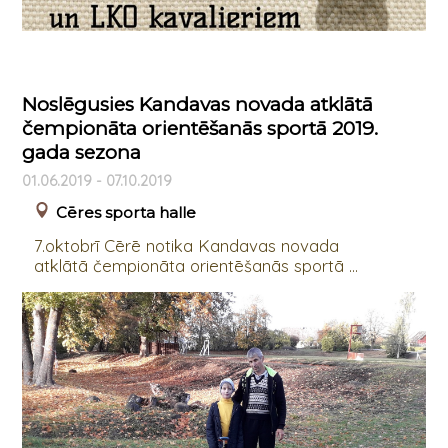
Noslēgusies Kandavas novada atklātā
čempionāta orientēšanās sportā 2019.
gada sezona
01.06.2019 - 07.10.2019
Cēres sporta halle
7.oktobrī Cērē notika Kandavas novada
atklātā čempionāta orientēšanās sportā ...