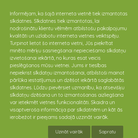
kandava.lv
Informējam, ka šajā interneta vietnē tiek izmantotas
sīkdatnes. Sīkdatnes tiek izmantotas, lai
nodrošinātu klientu vēlmēm atbilstošu pakalpojumu
PASĀKUMU
kvalitāti un uzlabotu interneta vietnes veiktspēju.
Turpinot lietot šo interneta vietni, Jūs piekrītat
KALENDĀRS
minēto mērķu sasniegšanai nepieciešamo sīkdatņu
izvietošanai iekārtā, no kuras esat veicis
pieslēgšanos mūsu vietnei. Jums ir tiesības
nepiekrist sīkdatņu izmantošanai, atbilstoši mainot
pārlūka iestatījumus un dzēšot iekārtā saglabātās
sīkdatnes. Lūdzu pievērsiet uzmanību, ka atsevišķu
sīkdatņu dzēšana un to izmantošanas aizliegšana
var ietekmēt vietnes funkcionalitāti. Skaidra un
visaptveroša informācija par sīkdatnēm un kāt ās
ierobežot ir pieejams sadaļā uzzināt vairāk.
Vandzenes TN Izrāde "Kāzas"
Uzināt vairāk
Sapratu