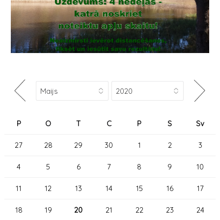
P
O
T
C
P
S
Sv
27
28
29
30
1
2
3
4
5
6
7
8
9
10
11
12
13
14
15
16
17
18
19
20
21
22
23
24