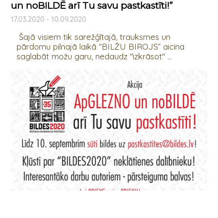
un noBILDĒ arī Tu savu pastkastīti!”
17.03.2020 - 10.09.2020
Šajā visiem tik sarežģītajā, trauksmes un
pārdomu pilnajā laikā “BILŽU BIROJS” aicina
saglabāt možu garu, nedaudz "izkrāsot" ...