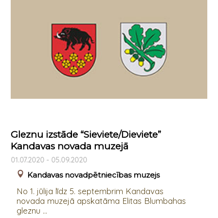
Gleznu izstāde “Sieviete/Dieviete”
Kandavas novada muzejā
01.07.2020 - 05.09.2020
Kandavas novadpētniecības muzejs
No 1. jūlija līdz 5. septembrim Kandavas
novada muzejā apskatāma Elitas Blumbahas
gleznu ...