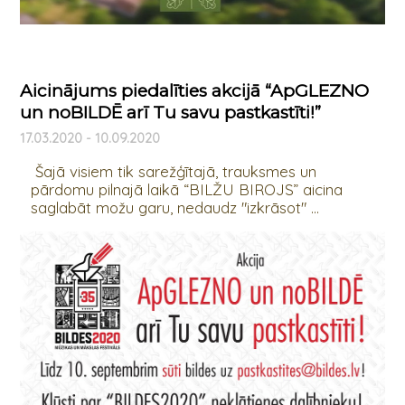
Aicinājums piedalīties akcijā “ApGLEZNO
un noBILDĒ arī Tu savu pastkastīti!”
17.03.2020 - 10.09.2020
Šajā visiem tik sarežģītajā, trauksmes un
pārdomu pilnajā laikā “BILŽU BIROJS” aicina
saglabāt možu garu, nedaudz "izkrāsot" ...