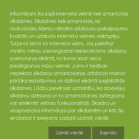
kandava.lv
Informējam, ka šajā interneta vietnē tiek izmantotas
sīkdatnes. Sīkdatnes tiek izmantotas, lai
nodrošinātu klientu vēlmēm atbilstošu pakalpojumu
PASĀKUMU
kvalitāti un uzlabotu interneta vietnes veiktspēju.
Turpinot lietot šo interneta vietni, Jūs piekrītat
KALENDĀRS
minēto mērķu sasniegšanai nepieciešamo sīkdatņu
izvietošanai iekārtā, no kuras esat veicis
pieslēgšanos mūsu vietnei. Jums ir tiesības
nepiekrist sīkdatņu izmantošanai, atbilstoši mainot
pārlūka iestatījumus un dzēšot iekārtā saglabātās
sīkdatnes. Lūdzu pievērsiet uzmanību, ka atsevišķu
sīkdatņu dzēšana un to izmantošanas aizliegšana
var ietekmēt vietnes funkcionalitāti. Skaidra un
visaptveroša informācija par sīkdatnēm un kāt ās
ierobežot ir pieejams sadaļā uzzināt vairāk.
Kandavā šovasar notiks Gaisa balonu
festivāls un grilēšanas teātris
Uzināt vairāk
Sapratu