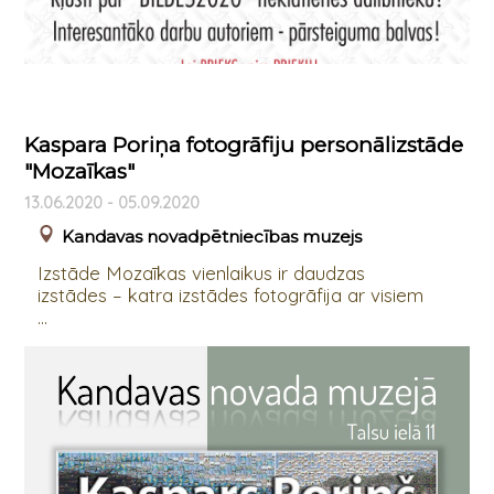
Kaspara Poriņa fotogrāfiju personālizstāde
"Mozaīkas"
13.06.2020 - 05.09.2020
Kandavas novadpētniecības muzejs
Izstāde Mozaīkas vienlaikus ir daudzas
izstādes – katra izstādes fotogrāfija ar visiem
...