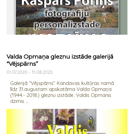
Valda Opmaņa gleznu izstāde galerijā
“Vējspārns”
01.07.2020 - 31.08.2020
Galerijā “Vējspārns” Kandavas kultūras namā
līdz 31.augustam apskatāma Valda Opmaņa
(1944.- 2018.) gleznu izstāde. Valdis Opmanis
dzimis ...