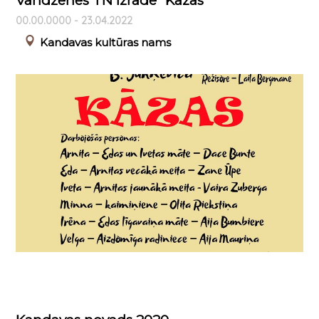
Vandzenes TN Izrāde "Kāzas"
00.00.0000 - 23.04.2022
Kandavas kultūras nams