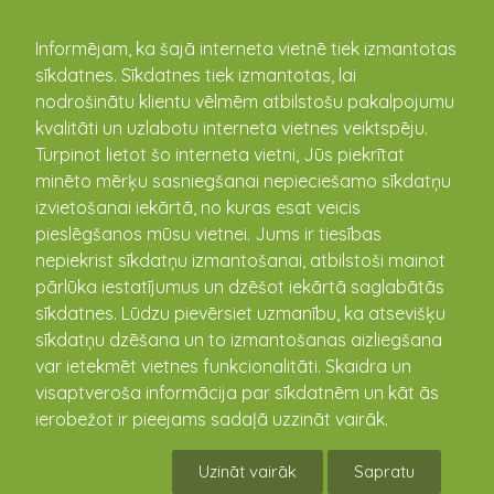
kandava.lv
Informējam, ka šajā interneta vietnē tiek izmantotas
sīkdatnes. Sīkdatnes tiek izmantotas, lai
nodrošinātu klientu vēlmēm atbilstošu pakalpojumu
PASĀKUMU
kvalitāti un uzlabotu interneta vietnes veiktspēju.
Turpinot lietot šo interneta vietni, Jūs piekrītat
KALENDĀRS
minēto mērķu sasniegšanai nepieciešamo sīkdatņu
izvietošanai iekārtā, no kuras esat veicis
pieslēgšanos mūsu vietnei. Jums ir tiesības
nepiekrist sīkdatņu izmantošanai, atbilstoši mainot
pārlūka iestatījumus un dzēšot iekārtā saglabātās
sīkdatnes. Lūdzu pievērsiet uzmanību, ka atsevišķu
sīkdatņu dzēšana un to izmantošanas aizliegšana
var ietekmēt vietnes funkcionalitāti. Skaidra un
visaptveroša informācija par sīkdatnēm un kāt ās
ierobežot ir pieejams sadaļā uzzināt vairāk.
Šūšana
Uzināt vairāk
Sapratu