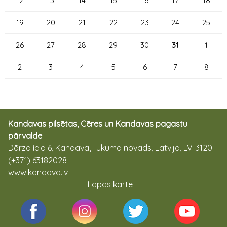
12
13
14
15
16
17
18
19
20
21
22
23
24
25
26
27
28
29
30
31
1
2
3
4
5
6
7
8
Kandavas pilsētas, Cēres un Kandavas pagastu
pārvalde
Dārza iela 6, Kandava, Tukuma novads, Latvija, LV-3120
(+371) 63182028
www.kandava.lv
Lapas karte