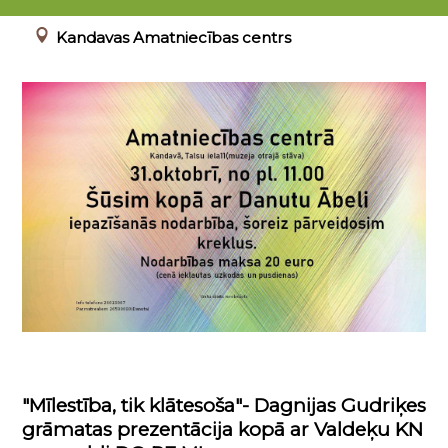
31.10.2020 11:00 - 17:00
Kandavas Amatniecības centrs
"Mīlestība, tik klātesoša"- Dagnijas Gudriķes
grāmatas prezentācija kopā ar Valdeķu KN