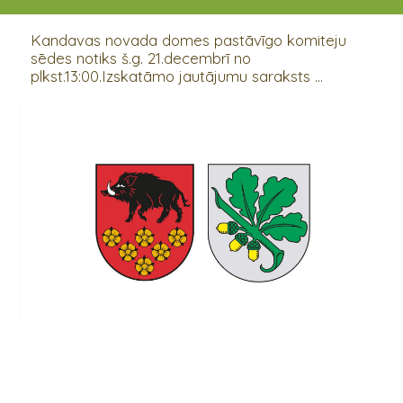
21.12.2020 13:00
Kandavas novada domes pastāvīgo komiteju
sēdes notiks š.g. 21.decembrī no
plkst.13:00.Izskatāmo jautājumu saraksts ...