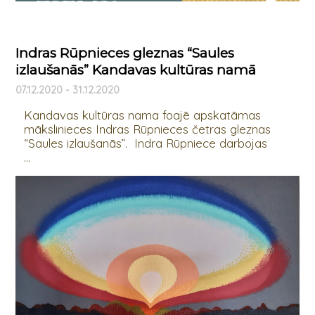
Indras Rūpnieces gleznas “Saules
izlaušanās” Kandavas kultūras namā
07.12.2020 - 31.12.2020
Kandavas kultūras nama foajē apskatāmas
mākslinieces Indras Rūpnieces četras gleznas
“Saules izlaušanās”. Indra Rūpniece darbojas
...