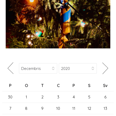
P
O
T
C
P
S
Sv
30
1
2
3
4
5
6
7
8
9
10
11
12
13