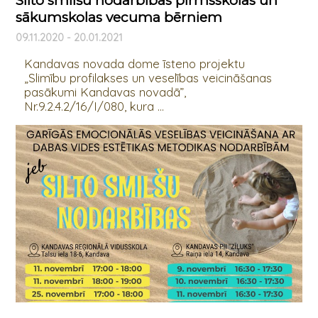
Silto smilšu nodarbības pirmsskolas un
sākumskolas vecuma bērniem
09.11.2020 - 20.01.2021
Kandavas novada dome īsteno projektu
„Slimību profilakses un veselības veicināšanas
pasākumi Kandavas novadā”,
Nr.9.2.4.2/16/I/080, kura ...