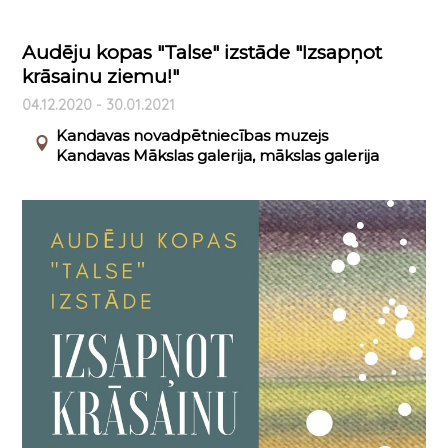
Audēju kopas "Talse" izstāde "Izsapņot
krāsainu ziemu!"
04.12.2020 - 30.01.2021
Kandavas novadpētniecības muzejs
Kandavas Mākslas galerija, mākslas galerija