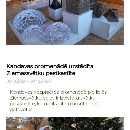
Kandavas promenādē uzstādīta
Ziemassvētku pastkastīte
09.12.2020 - 24.12.2020
Kandavas vecpilsētas promenādē pie lielās
Ziemassvētku egles ir izvietota svētku
pastkastīte, kurā, cits citam nosūtot pašu
gatavotus ...