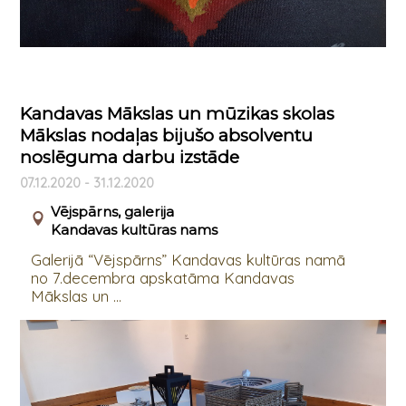
Kandavas Mākslas un mūzikas skolas
Mākslas nodaļas bijušo absolventu
noslēguma darbu izstāde
07.12.2020 - 31.12.2020
Vējspārns, galerija
Kandavas kultūras nams
Galerijā “Vējspārns” Kandavas kultūras namā
no 7.decembra apskatāma Kandavas
Mākslas un ...