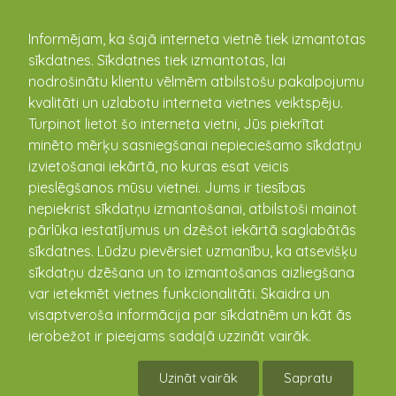
kandava.lv
Informējam, ka šajā interneta vietnē tiek izmantotas
sīkdatnes. Sīkdatnes tiek izmantotas, lai
nodrošinātu klientu vēlmēm atbilstošu pakalpojumu
PASĀKUMU
kvalitāti un uzlabotu interneta vietnes veiktspēju.
Turpinot lietot šo interneta vietni, Jūs piekrītat
KALENDĀRS
minēto mērķu sasniegšanai nepieciešamo sīkdatņu
izvietošanai iekārtā, no kuras esat veicis
pieslēgšanos mūsu vietnei. Jums ir tiesības
nepiekrist sīkdatņu izmantošanai, atbilstoši mainot
pārlūka iestatījumus un dzēšot iekārtā saglabātās
sīkdatnes. Lūdzu pievērsiet uzmanību, ka atsevišķu
sīkdatņu dzēšana un to izmantošanas aizliegšana
var ietekmēt vietnes funkcionalitāti. Skaidra un
visaptveroša informācija par sīkdatnēm un kāt ās
ierobežot ir pieejams sadaļā uzzināt vairāk.
Kandavas novada domes pastāvīgo
komiteju sēdes 21.12.2020
Uzināt vairāk
Sapratu