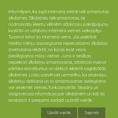
kandava.lv
Informējam, ka šajā interneta vietnē tiek izmantotas
sīkdatnes. Sīkdatnes tiek izmantotas, lai
nodrošinātu klientu vēlmēm atbilstošu pakalpojumu
PASĀKUMU
kvalitāti un uzlabotu interneta vietnes veiktspēju.
Turpinot lietot šo interneta vietni, Jūs piekrītat
KALENDĀRS
minēto mērķu sasniegšanai nepieciešamo sīkdatņu
izvietošanai iekārtā, no kuras esat veicis
pieslēgšanos mūsu vietnei. Jums ir tiesības
nepiekrist sīkdatņu izmantošanai, atbilstoši mainot
pārlūka iestatījumus un dzēšot iekārtā saglabātās
sīkdatnes. Lūdzu pievērsiet uzmanību, ka atsevišķu
sīkdatņu dzēšana un to izmantošanas aizliegšana
var ietekmēt vietnes funkcionalitāti. Skaidra un
visaptveroša informācija par sīkdatnēm un kāt ās
ierobežot ir pieejams sadaļā uzzināt vairāk.
Vandzenes TN Izrāde "Kāzas"
Uzināt vairāk
Sapratu