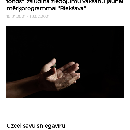
fonds" izsludina ziedojumu vākšanu jaunai
mērķprogrammai "Riekšava"
15.01.2021 - 10.02.2021
Uzcel savu sniegavīru