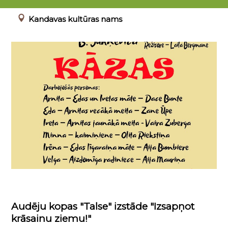
00.00.0000 - 23.04.2022
Kandavas kultūras nams
Audēju kopas "Talse" izstāde "Izsapņot
krāsainu ziemu!"