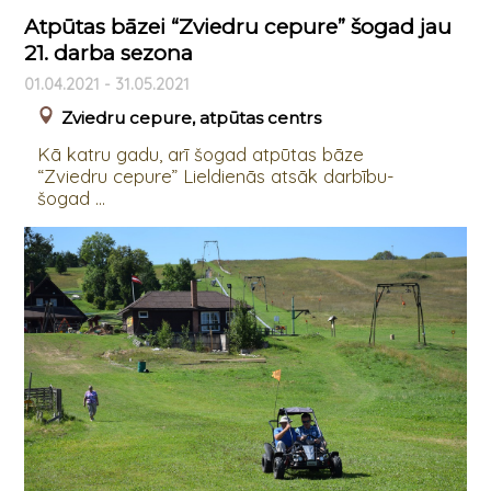
Atpūtas bāzei “Zviedru cepure” šogad jau
21. darba sezona
01.04.2021 - 31.05.2021
Zviedru cepure, atpūtas centrs
Kā katru gadu, arī šogad atpūtas bāze
“Zviedru cepure” Lieldienās atsāk darbību-
šogad ...