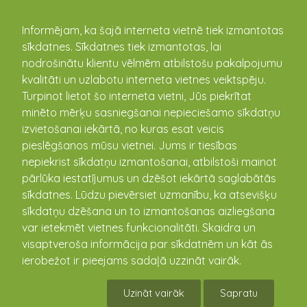
kandava.lv
Informējam, ka šajā interneta vietnē tiek izmantotas
sīkdatnes. Sīkdatnes tiek izmantotas, lai
nodrošinātu klientu vēlmēm atbilstošu pakalpojumu
PASĀKUMU
kvalitāti un uzlabotu interneta vietnes veiktspēju.
Turpinot lietot šo interneta vietni, Jūs piekrītat
KALENDĀRS
minēto mērķu sasniegšanai nepieciešamo sīkdatņu
izvietošanai iekārtā, no kuras esat veicis
pieslēgšanos mūsu vietnei. Jums ir tiesības
nepiekrist sīkdatņu izmantošanai, atbilstoši mainot
pārlūka iestatījumus un dzēšot iekārtā saglabātās
sīkdatnes. Lūdzu pievērsiet uzmanību, ka atsevišķu
sīkdatņu dzēšana un to izmantošanas aizliegšana
var ietekmēt vietnes funkcionalitāti. Skaidra un
visaptveroša informācija par sīkdatnēm un kāt ās
ierobežot ir pieejams sadaļā uzzināt vairāk.
Vandzenes TN Izrāde "Kāzas"
Uzināt vairāk
Sapratu