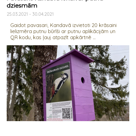
dziesmām
25.03.2021 - 30.04.2021
Gaidot pavasari, Kandavā izvietoti 20 krāsaini
lielizmēra putnu būrīši ar putnu aplikācijām un
QR kodu, kas ļauj atpazīt apkārtnē ...