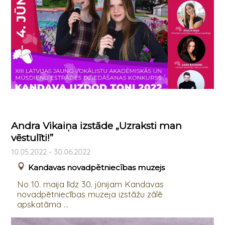
Andra Vikaiņa izstāde „Uzraksti man
vēstulīti!”
10.05.2022 - 30.06.2022
Kandavas novadpētniecības muzejs
No 10. maija līdz 30. jūnijam Kandavas
novadpētniecības muzeja izstāžu zālē
apskatāma ...