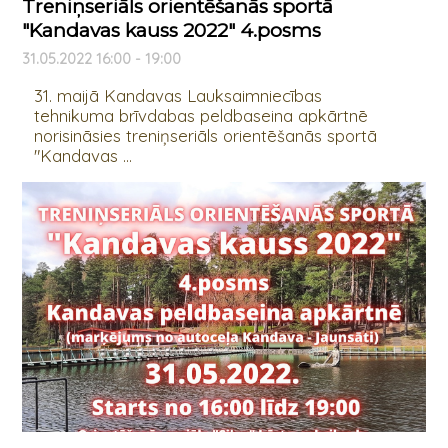
Treniņseriāls orientēšanās sportā
"Kandavas kauss 2022" 4.posms
31.05.2022 16:00 - 19:00
31. maijā Kandavas Lauksaimniecības
tehnikuma brīvdabas peldbaseina apkārtnē
norisināsies treniņseriāls orientēšanās sportā
"Kandavas ...