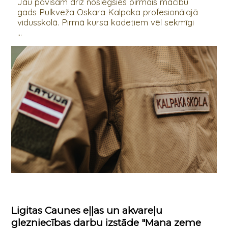
Jau pavisam drīz noslēgsies pirmais mācību
gads Pulkveža Oskara Kalpaka profesionālajā
vidusskolā. Pirmā kursa kadetiem vēl sekmīgi
...
Ligitas Caunes eļļas un akvareļu
glezniecības darbu izstāde "Mana zeme