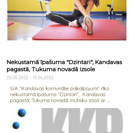
Nekustamā īpašuma "Dzintari", Kandavas
pagastā, Tukuma novadā izsole
06.05.2022 - 13.06.2022
SIA “Kandavas komunālie pakalpojumi” rīko
nekustamā īpašuma “Dzintari”, Kandavas
pagastā, Tukuma novadā mutisku izsoli ar ...