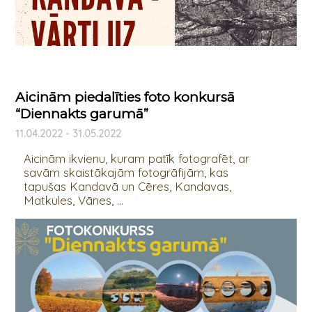
Aicinām piedalīties foto konkursā
“Diennakts garumā”
11.04.2022 - 31.05.2022
Aicinām ikvienu, kuram patīk fotografēt, ar
savām skaistākajām fotogrāfijām, kas
tapušas Kandavā un Cēres, Kandavas,
Matkules, Vānes, ...