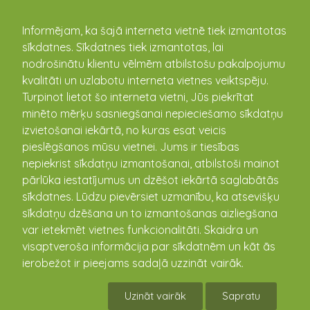
kandava.lv
Informējam, ka šajā interneta vietnē tiek izmantotas
sīkdatnes. Sīkdatnes tiek izmantotas, lai
nodrošinātu klientu vēlmēm atbilstošu pakalpojumu
PASĀKUMU
kvalitāti un uzlabotu interneta vietnes veiktspēju.
Turpinot lietot šo interneta vietni, Jūs piekrītat
KALENDĀRS
minēto mērķu sasniegšanai nepieciešamo sīkdatņu
izvietošanai iekārtā, no kuras esat veicis
pieslēgšanos mūsu vietnei. Jums ir tiesības
nepiekrist sīkdatņu izmantošanai, atbilstoši mainot
pārlūka iestatījumus un dzēšot iekārtā saglabātās
sīkdatnes. Lūdzu pievērsiet uzmanību, ka atsevišķu
sīkdatņu dzēšana un to izmantošanas aizliegšana
var ietekmēt vietnes funkcionalitāti. Skaidra un
visaptveroša informācija par sīkdatnēm un kāt ās
ierobežot ir pieejams sadaļā uzzināt vairāk.
Kandavas 18.atklātā olimpiskā diena
pirmsskolas vecuma bērniem
Uzināt vairāk
Sapratu