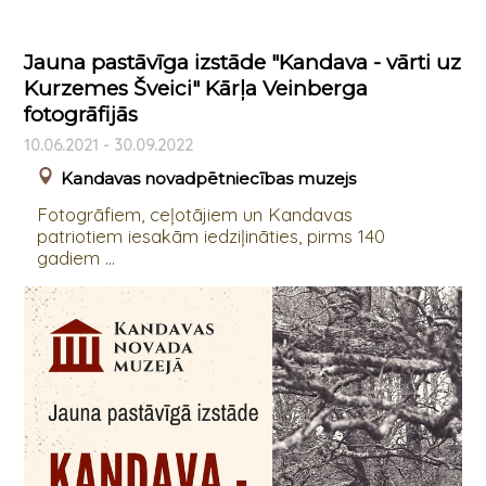
Jauna pastāvīga izstāde "Kandava - vārti uz
Kurzemes Šveici" Kārļa Veinberga
fotogrāfijās
10.06.2021 - 30.09.2022
Kandavas novadpētniecības muzejs
Fotogrāfiem, ceļotājiem un Kandavas
patriotiem iesakām iedziļināties, pirms 140
gadiem ...