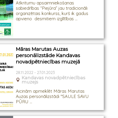
Atkritumu apsaimniekošanas
sabiedrības “Piejūra” jau tradicionāli
organizētais konkurss, kurš ik gadus
apvieno desmitiem izglītības ...
Māras Marutas Auzas
personālizstāde Kandavas
novadpētniecības muzejā
28.11.2022 - 27.01.2023
Kandavas novadpētniecības
muzejs
Aicinām apmeklēt Māras Marutas
Auzas personālizstādi "SAULE SAVU
PŪRU ...