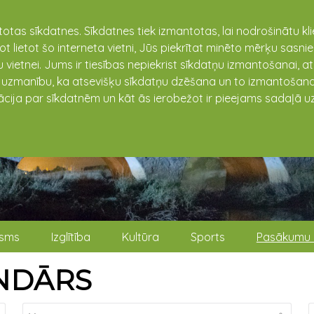
totas sīkdatnes. Sīkdatnes tiek izmantotas, lai nodrošinātu k
not lietot šo interneta vietni, Jūs piekrītat minēto mērķu sas
 vietnei. Jums ir tiesības nepiekrist sīkdatņu izmantošanai, a
t uzmanību, ka atsevišķu sīkdatņu dzēšana un to izmantošana
ācija par sīkdatnēm un kāt ās ierobežot ir pieejams sadaļā uz
isms
Izglītība
Kultūra
Sports
Pasākumu 
NDĀRS