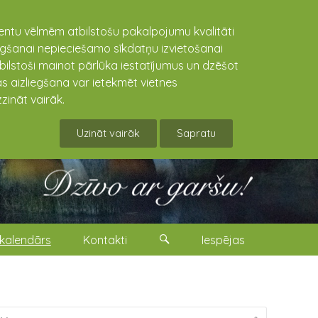
lientu vēlmēm atbilstošu pakalpojumu kvalitāti
niegšanai nepieciešamo sīkdatņu izvietošanai
tbilstoši mainot pārlūka iestatījumus un dzēšot
s aizliegšana var ietekmēt vietnes
zināt vairāk.
Uzināt vairāk
Sapratu
kalendārs
Kontakti
Iespējas