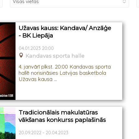
Užavas kauss: Kandava/ Anzāģe
- BK Liepāja
04.01.2023 20:00
Kandavas sporta halle
4. janvārī plkst. 20:00 Kandavas sporta
hallē norisināsies Latvijas basketbola
Užavas kausa ...
Tradicionālais makulatūras
vākšanas konkurss paplašinās
20.09.2022 - 20.04.2023