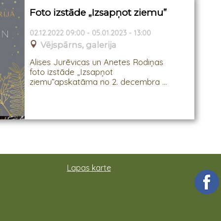
Foto izstāde „Izsapņot ziemu”
02.12.2022 09:00 - 05.01.2023 - 13:00
Vējspārns, galerija
Alises Jurēvicas un Anetes Rodiņas
foto izstāde „Izsapņot
ziemu”apskatāma no 2. decembra ...
Lapas karte