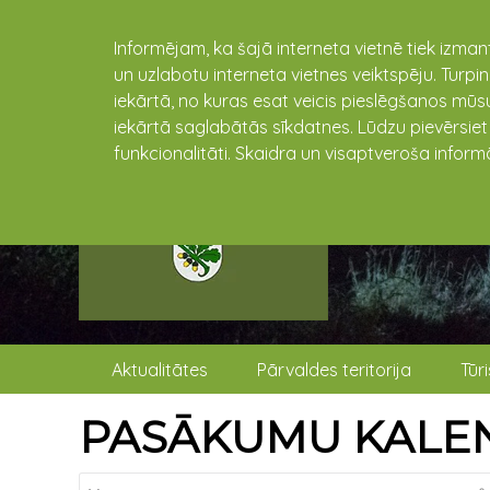
Informējam, ka šajā interneta vietnē tiek izman
un uzlabotu interneta vietnes veiktspēju. Turpi
iekārtā, no kuras esat veicis pieslēgšanos mūsu
iekārtā saglabātās sīkdatnes. Lūdzu pievērsie
funkcionalitāti. Skaidra un visaptveroša inform
Aktualitātes
Pārvaldes teritorija
Tūr
PASĀKUMU KALE