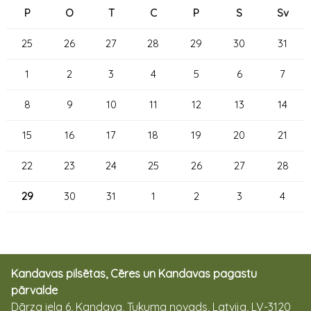
P
O
T
C
P
S
Sv
25
26
27
28
29
30
31
1
2
3
4
5
6
7
8
9
10
11
12
13
14
15
16
17
18
19
20
21
22
23
24
25
26
27
28
29
30
31
1
2
3
4
Kandavas pilsētas, Cēres un Kandavas pagastu
pārvalde
Dārza iela 6, Kandava, Tukuma novads, Latvija, LV-3120