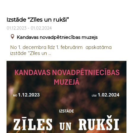
Izstāde “Zīles un rukši”
01.12.2023 - 01.02.2024
Kandavas novadpētniecības muzejs
No 1. decembra līdz 1. februārim apskatāma
izstāde “Zīles un ...