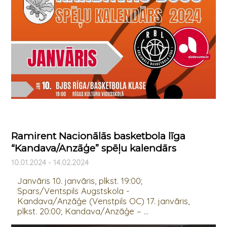
Ramirent Nacionālās basketbola līga
“Kandava/Anzāģe” spēļu kalendārs
10.01.2024 - 14.02.2024
Janvāris 10. janvāris, plkst. 19:00;
Spars/Ventspils Augstskola -
Kandava/Anzāģe (Venstpils OC) 17. janvāris,
plkst. 20:00; Kandava/Anzāģe – ...