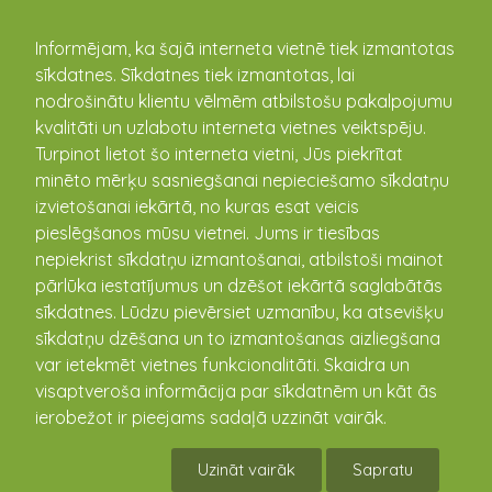
kandava.lv
Informējam, ka šajā interneta vietnē tiek izmantotas
sīkdatnes. Sīkdatnes tiek izmantotas, lai
nodrošinātu klientu vēlmēm atbilstošu pakalpojumu
PASĀKUMU
kvalitāti un uzlabotu interneta vietnes veiktspēju.
Turpinot lietot šo interneta vietni, Jūs piekrītat
KALENDĀRS
minēto mērķu sasniegšanai nepieciešamo sīkdatņu
izvietošanai iekārtā, no kuras esat veicis
pieslēgšanos mūsu vietnei. Jums ir tiesības
nepiekrist sīkdatņu izmantošanai, atbilstoši mainot
pārlūka iestatījumus un dzēšot iekārtā saglabātās
sīkdatnes. Lūdzu pievērsiet uzmanību, ka atsevišķu
sīkdatņu dzēšana un to izmantošanas aizliegšana
var ietekmēt vietnes funkcionalitāti. Skaidra un
visaptveroša informācija par sīkdatnēm un kāt ās
ierobežot ir pieejams sadaļā uzzināt vairāk.
Izvēlies Matkules kultūras namu!
Uzināt vairāk
Sapratu