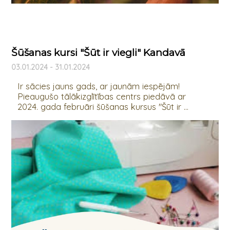
Šūšanas kursi "Šūt ir viegli" Kandavā
03.01.2024 - 31.01.2024
Ir sācies jauns gads, ar jaunām iespējām!
Pieaugušo tālākizglītības centrs piedāvā ar
2024. gada februāri šūšanas kursus "Šūt ir ...