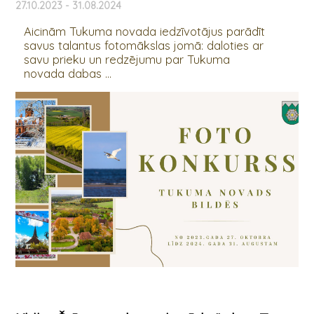
27.10.2023 - 31.08.2024
Aicinām Tukuma novada iedzīvotājus parādīt
savus talantus fotomākslas jomā: daloties ar
savu prieku un redzējumu par Tukuma
novada dabas ...