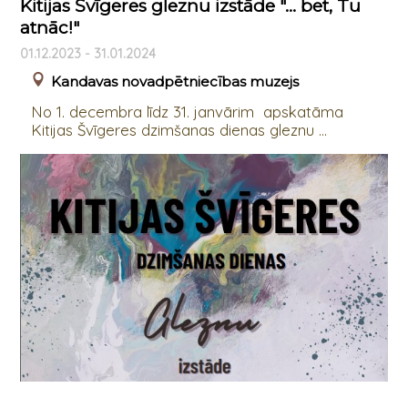
Kitijas Švīgeres gleznu izstāde "… bet, Tu
atnāc!"
01.12.2023 - 31.01.2024
Kandavas novadpētniecības muzejs
No 1. decembra līdz 31. janvārim apskatāma
Kitijas Švīgeres dzimšanas dienas gleznu ...