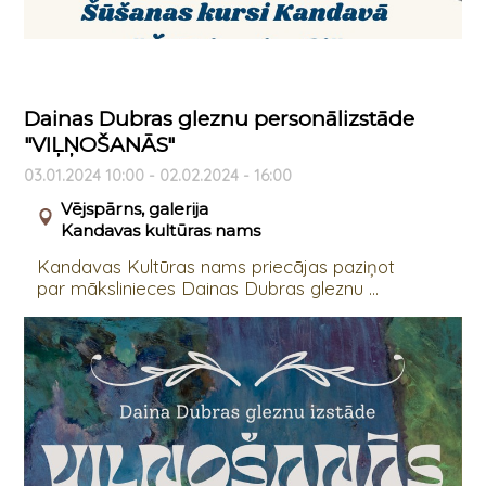
Dainas Dubras gleznu personālizstāde
"VIĻŅOŠANĀS"
03.01.2024 10:00 - 02.02.2024 - 16:00
Vējspārns, galerija
Kandavas kultūras nams
Kandavas Kultūras nams priecājas paziņot
par mākslinieces Dainas Dubras gleznu ...