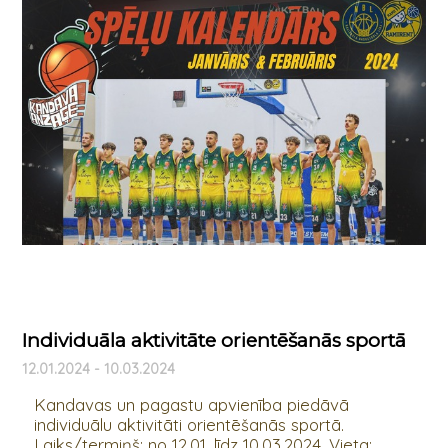
Individuāla aktivitāte orientēšanās sportā
12.01.2024 - 10.03.2024
Kandavas un pagastu apvienība piedāvā
individuālu aktivitāti orientēšanās sportā.
Laiks/termiņš: no 12.01. līdz 10.03.2024. Vieta: ...