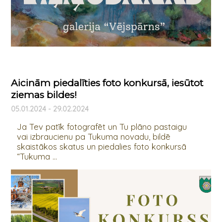
Aicinām piedalīties foto konkursā, iesūtot
ziemas bildes!
05.01.2024 - 29.02.2024
Ja Tev patīk fotografēt un Tu plāno pastaigu
vai izbraucienu pa Tukuma novadu, bildē
skaistākos skatus un piedalies foto konkursā
“Tukuma ...