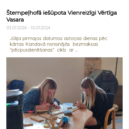
Štempeļhofā iešūpota Vienreizīgi Vērtīga
Vasara
03.07.2024 - 10.07.2024
Jūlija pirmajos datumos astoņas dienas pēc
kārtas Kandavā norisinājās bezmaksas
“pēcpusdienēšanas” cikls ar ...