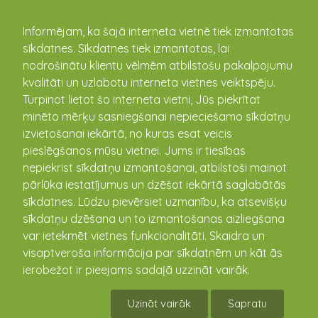
kandava.lv
Informējam, ka šajā interneta vietnē tiek izmantotas
sīkdatnes. Sīkdatnes tiek izmantotas, lai
nodrošinātu klientu vēlmēm atbilstošu pakalpojumu
PASĀKUMU
kvalitāti un uzlabotu interneta vietnes veiktspēju.
Turpinot lietot šo interneta vietni, Jūs piekrītat
KALENDĀRS
minēto mērķu sasniegšanai nepieciešamo sīkdatņu
izvietošanai iekārtā, no kuras esat veicis
pieslēgšanos mūsu vietnei. Jums ir tiesības
nepiekrist sīkdatņu izmantošanai, atbilstoši mainot
pārlūka iestatījumus un dzēšot iekārtā saglabātās
sīkdatnes. Lūdzu pievērsiet uzmanību, ka atsevišķu
sīkdatņu dzēšana un to izmantošanas aizliegšana
var ietekmēt vietnes funkcionalitāti. Skaidra un
visaptveroša informācija par sīkdatnēm un kāt ās
ierobežot ir pieejams sadaļā uzzināt vairāk.
Izvēlies Matkules kultūras namu!
Uzināt vairāk
Sapratu