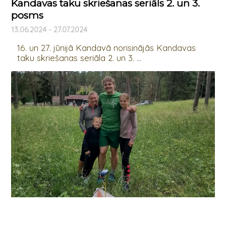
Kandavas taku skriešanas seriāls 2. un 3.
posms
13.06.2024 - 27.07.2024
16. un 27. jūnijā Kandavā norisinājās Kandavas
taku skriešanas seriāla 2. un 3. ...