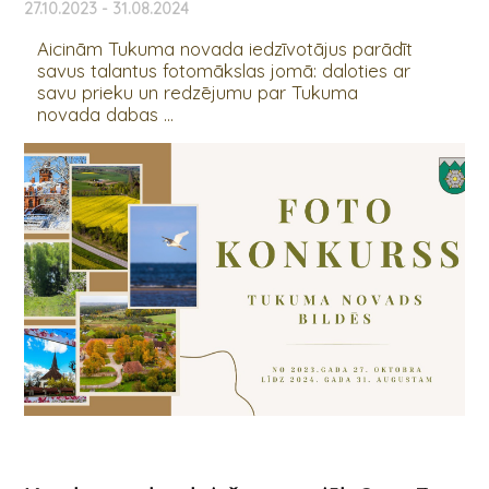
27.10.2023 - 31.08.2024
Aicinām Tukuma novada iedzīvotājus parādīt
savus talantus fotomākslas jomā: daloties ar
savu prieku un redzējumu par Tukuma
novada dabas ...