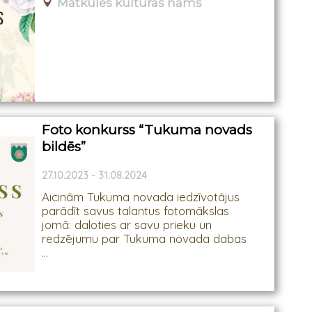
Matkules kultūras nams
Foto konkurss “Tukuma novads
bildēs”
27.10.2023 - 31.08.2024
Aicinām Tukuma novada iedzīvotājus
parādīt savus talantus fotomākslas
jomā: daloties ar savu prieku un
redzējumu par Tukuma novada dabas
...