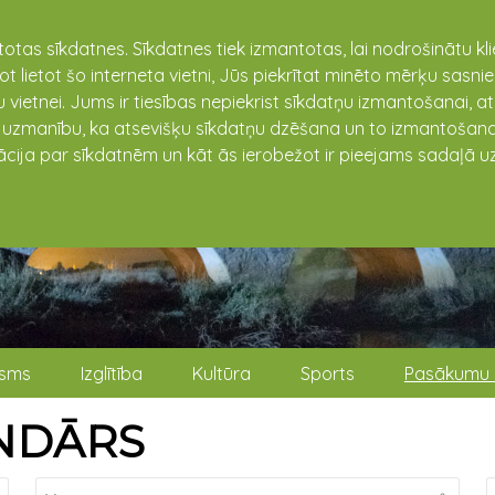
totas sīkdatnes. Sīkdatnes tiek izmantotas, lai nodrošinātu k
not lietot šo interneta vietni, Jūs piekrītat minēto mērķu sas
 vietnei. Jums ir tiesības nepiekrist sīkdatņu izmantošanai, a
t uzmanību, ka atsevišķu sīkdatņu dzēšana un to izmantošana
ācija par sīkdatnēm un kāt ās ierobežot ir pieejams sadaļā uz
isms
Izglītība
Kultūra
Sports
Pasākumu 
NDĀRS