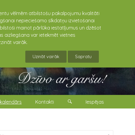
lientu vēlmēm atbilstošu pakalpojumu kvalitāti
niegšanai nepieciešamo sīkdatņu izvietošanai
tbilstoši mainot pārlūka iestatījumus un dzēšot
s aizliegšana var ietekmēt vietnes
zināt vairāk.
Uzināt vairāk
Sapratu
kalendārs
Kontakti
Iespējas