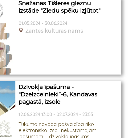
Sņežanas Tišleres gleznu
izstāde "Ziedu spēku izjūtot"
01.05.2024 - 30.06.2024
Zantes kultūras nams
Dzīvokļa īpašuma -
“Dzelzceļnieki”-6, Kandavas
pagastā, izsole
12.06.2024 13:00 - 02.07.2024 - 23:55
Tukuma novada pašvaldība rīko
elektronisko izsoli nekustamajam
īpašumam – dzīvokļa īpašums