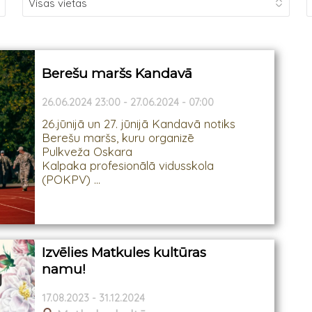
Berešu maršs Kandavā
26.06.2024 23:00 - 27.06.2024 - 07:00
26.jūnijā un 27. jūnijā Kandavā notiks
Berešu maršs, kuru organizē
Pulkveža Oskara
Kalpaka profesionālā vidusskola
(POKPV) ...
Izvēlies Matkules kultūras
namu!
17.08.2023 - 31.12.2024