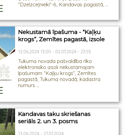
“Dzelzceļnieki”-6, Kandavas pagastā, ...
Nekustamā īpašuma - “Kaļķu
krogs”, Zemītes pagastā, izsole
12.06.2024 13:00 - 02.07.2024 - 23:55
Tukuma novada pašvaldība rīko
elektronisko izsoli nekustamajam
īpašumam “Kaļķu krogs”, Zemītes
pagastā, Tukuma novadā, kadastra
numurs ...
Kandavas taku skriešanas
seriāls 2. un 3. posms
13.06.2024 - 27.07.2024