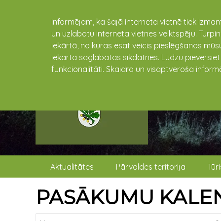
Informējam, ka šajā interneta vietnē tiek izman
un uzlabotu interneta vietnes veiktspēju. Turpi
iekārtā, no kuras esat veicis pieslēgšanos mūsu
iekārtā saglabātās sīkdatnes. Lūdzu pievērsie
funkcionalitāti. Skaidra un visaptveroša inform
Aktualitātes
Pārvaldes teritorija
Tūr
PASĀKUMU KALE