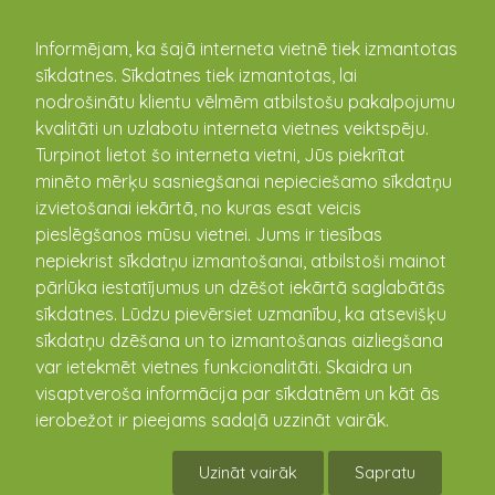
kandava.lv
Informējam, ka šajā interneta vietnē tiek izmantotas
sīkdatnes. Sīkdatnes tiek izmantotas, lai
nodrošinātu klientu vēlmēm atbilstošu pakalpojumu
PASĀKUMU
kvalitāti un uzlabotu interneta vietnes veiktspēju.
Turpinot lietot šo interneta vietni, Jūs piekrītat
KALENDĀRS
minēto mērķu sasniegšanai nepieciešamo sīkdatņu
izvietošanai iekārtā, no kuras esat veicis
pieslēgšanos mūsu vietnei. Jums ir tiesības
nepiekrist sīkdatņu izmantošanai, atbilstoši mainot
pārlūka iestatījumus un dzēšot iekārtā saglabātās
sīkdatnes. Lūdzu pievērsiet uzmanību, ka atsevišķu
sīkdatņu dzēšana un to izmantošanas aizliegšana
var ietekmēt vietnes funkcionalitāti. Skaidra un
visaptveroša informācija par sīkdatnēm un kāt ās
ierobežot ir pieejams sadaļā uzzināt vairāk.
Kandavas taku skriešanas seriāls 4. posms
Uzināt vairāk
Sapratu