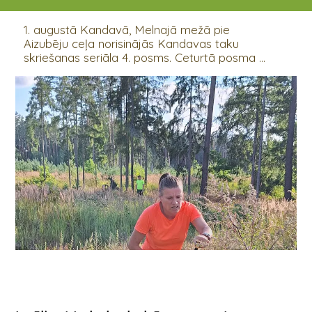
01.08.2024 18:30
1. augustā Kandavā, Melnajā mežā pie
Aizubēju ceļa norisinājās Kandavas taku
skriešanas seriāla 4. posms. Ceturtā posma ...