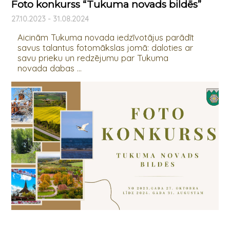
Foto konkurss “Tukuma novads bildēs”
27.10.2023 - 31.08.2024
Aicinām Tukuma novada iedzīvotājus parādīt
savus talantus fotomākslas jomā: daloties ar
savu prieku un redzējumu par Tukuma
novada dabas ...