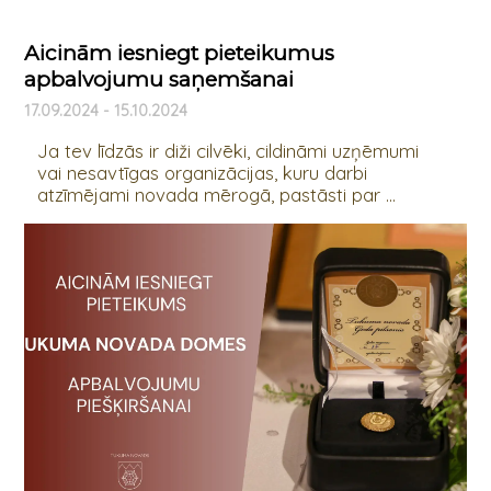
Aicinām iesniegt pieteikumus
apbalvojumu saņemšanai
17.09.2024 - 15.10.2024
Ja tev līdzās ir diži cilvēki, cildināmi uzņēmumi
vai nesavtīgas organizācijas, kuru darbi
atzīmējami novada mērogā, pastāsti par ...