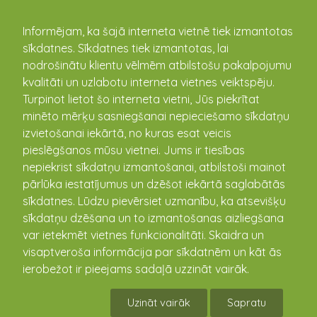
kandava.lv
Informējam, ka šajā interneta vietnē tiek izmantotas
sīkdatnes. Sīkdatnes tiek izmantotas, lai
nodrošinātu klientu vēlmēm atbilstošu pakalpojumu
PASĀKUMU
kvalitāti un uzlabotu interneta vietnes veiktspēju.
Turpinot lietot šo interneta vietni, Jūs piekrītat
KALENDĀRS
minēto mērķu sasniegšanai nepieciešamo sīkdatņu
izvietošanai iekārtā, no kuras esat veicis
pieslēgšanos mūsu vietnei. Jums ir tiesības
nepiekrist sīkdatņu izmantošanai, atbilstoši mainot
pārlūka iestatījumus un dzēšot iekārtā saglabātās
sīkdatnes. Lūdzu pievērsiet uzmanību, ka atsevišķu
sīkdatņu dzēšana un to izmantošanas aizliegšana
var ietekmēt vietnes funkcionalitāti. Skaidra un
visaptveroša informācija par sīkdatnēm un kāt ās
ierobežot ir pieejams sadaļā uzzināt vairāk.
Kandavas pilsētas iedzīvotāju konsultatīvās
padomes sēde
Uzināt vairāk
Sapratu