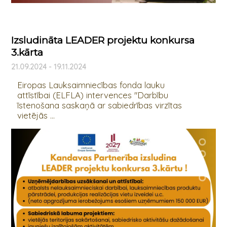
Izsludināta LEADER projektu konkursa
3.kārta
21.09.2024 - 19.11.2024
Eiropas Lauksaimniecības fonda lauku
attīstībai (ELFLA) intervences "Darbību
īstenošana saskaņā ar sabiedrības virzītas
vietējās ...