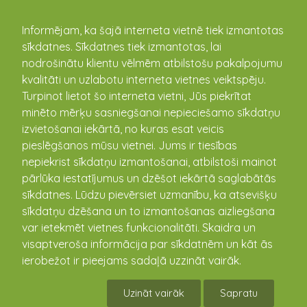
kandava.lv
Informējam, ka šajā interneta vietnē tiek izmantotas
sīkdatnes. Sīkdatnes tiek izmantotas, lai
nodrošinātu klientu vēlmēm atbilstošu pakalpojumu
PASĀKUMU
kvalitāti un uzlabotu interneta vietnes veiktspēju.
Turpinot lietot šo interneta vietni, Jūs piekrītat
KALENDĀRS
minēto mērķu sasniegšanai nepieciešamo sīkdatņu
izvietošanai iekārtā, no kuras esat veicis
pieslēgšanos mūsu vietnei. Jums ir tiesības
nepiekrist sīkdatņu izmantošanai, atbilstoši mainot
pārlūka iestatījumus un dzēšot iekārtā saglabātās
sīkdatnes. Lūdzu pievērsiet uzmanību, ka atsevišķu
sīkdatņu dzēšana un to izmantošanas aizliegšana
var ietekmēt vietnes funkcionalitāti. Skaidra un
visaptveroša informācija par sīkdatnēm un kāt ās
ierobežot ir pieejams sadaļā uzzināt vairāk.
Lailas Ilzes Purmalietes koncerts
"Ziemassvētku gaismās"
Uzināt vairāk
Sapratu