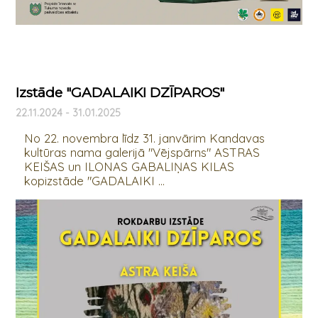
Izstāde "GADALAIKI DZĪPAROS"
22.11.2024 - 31.01.2025
No 22. novembra līdz 31. janvārim Kandavas
kultūras nama galerijā "Vējspārns" ASTRAS
KEIŠAS un ILONAS GABALIŅAS KILAS
kopizstāde "GADALAIKI ...