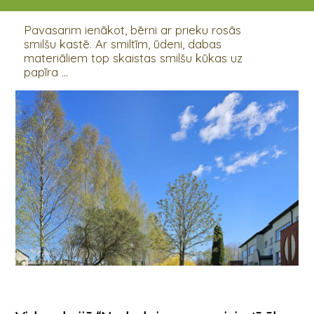
25.04.2025
Pavasarim ienākot, bērni ar prieku rosās
smilšu kastē. Ar smiltīm, ūdeni, dabas
materiāliem top skaistas smilšu kūkas uz
papīra ...