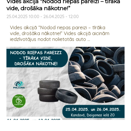
Vides akcijā “Nodod riepas pareizi – tīrāka
vide, drošāka nākotne!”
25.04.2025 10:00 - 26.04.2025 - 12:00
Vides akcijā “Nodod riepas pareizi – tīrāka
vide, drošāka nākotne!” Vides akcijā aicinām
iedzīvotājus nodot nolietotās auto ...