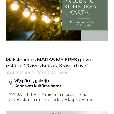
Mākslinieces MAIJAS MEIERES gleznu
izstāde "Dzīves krāsas. Krāsu dzīve".
07.04.2025 10:00 - 30.05.2025 - 16:00
Vējspārns, galerija
Kandavas kultūras nams
MAIJA MEIERE "Zīmēšana ir bijusi mana
visbiežākā un mīļākā nodarbe kopš bērnības.
...