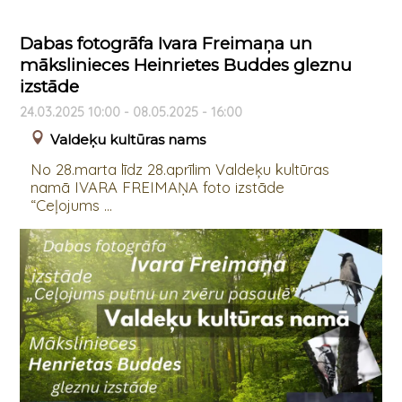
Dabas fotogrāfa Ivara Freimaņa un
mākslinieces Heinrietes Buddes gleznu
izstāde
24.03.2025 10:00 - 08.05.2025 - 16:00
Valdeķu kultūras nams
No 28.marta līdz 28.aprīlim Valdeķu kultūras
namā IVARA FREIMAŅA foto izstāde
“Ceļojums ...