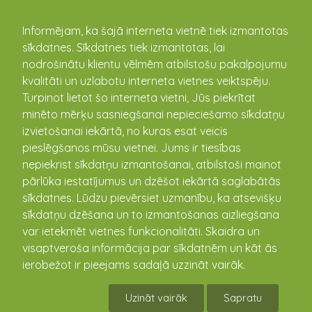
kandava.lv
Informējam, ka šajā interneta vietnē tiek izmantotas
sīkdatnes. Sīkdatnes tiek izmantotas, lai
nodrošinātu klientu vēlmēm atbilstošu pakalpojumu
PASĀKUMU
kvalitāti un uzlabotu interneta vietnes veiktspēju.
Turpinot lietot šo interneta vietni, Jūs piekrītat
KALENDĀRS
minēto mērķu sasniegšanai nepieciešamo sīkdatņu
izvietošanai iekārtā, no kuras esat veicis
pieslēgšanos mūsu vietnei. Jums ir tiesības
nepiekrist sīkdatņu izmantošanai, atbilstoši mainot
pārlūka iestatījumus un dzēšot iekārtā saglabātās
sīkdatnes. Lūdzu pievērsiet uzmanību, ka atsevišķu
sīkdatņu dzēšana un to izmantošanas aizliegšana
var ietekmēt vietnes funkcionalitāti. Skaidra un
visaptveroša informācija par sīkdatnēm un kāt ās
ierobežot ir pieejams sadaļā uzzināt vairāk.
Āra nodarbība pirmsskolā
Uzināt vairāk
Sapratu