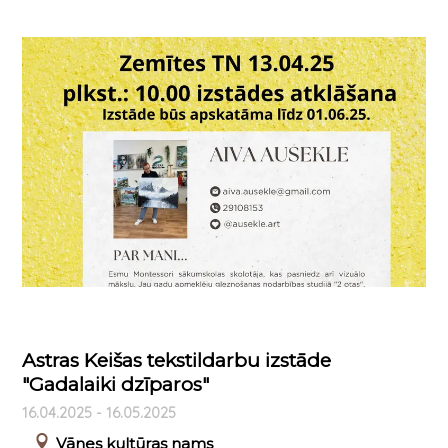
Astras Keišas tekstildarbu izstāde
"Gadalaiki dzīparos"
16.04.2025 - 16.05.2025
Vānes kultūras nams