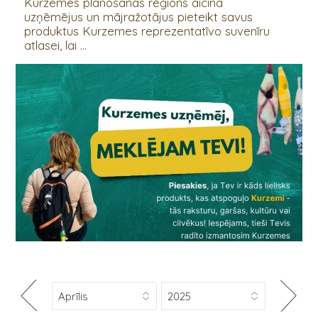
Kurzemes plānošanas reģions aicina
uzņēmējus un mājražotājus pieteikt savus
produktus Kurzemes reprezentatīvo suvenīru
atlasei, lai ...