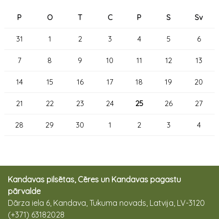
P
O
T
C
P
S
Sv
31
1
2
3
4
5
6
7
8
9
10
11
12
13
14
15
16
17
18
19
20
21
22
23
24
25
26
27
28
29
30
1
2
3
4
Kandavas pilsētas, Cēres un Kandavas pagastu
pārvalde
Dārza iela 6, Kandava, Tukuma novads, Latvija, LV-3120
(+371) 63182028