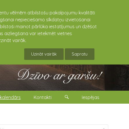
lientu vēlmēm atbilstošu pakalpojumu kvalitāti
niegšanai nepieciešamo sīkdatņu izvietošanai
tbilstoši mainot pārlūka iestatījumus un dzēšot
s aizliegšana var ietekmēt vietnes
zināt vairāk.
Uzināt vairāk
Sapratu
kalendārs
Kontakti
Iespējas