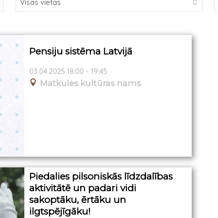
Pensiju sistēma Latvijā
03.04.2025 18:00 - 19:45
Matkules kultūras nams
Piedalies pilsoniskās līdzdalības
aktivitātē un padari vidi
sakoptāku, ērtāku un
ilgtspējīgāku!