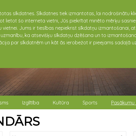
totas sīkdatnes. Sīkdatnes tiek izmantotas, lai nodrošinātu k
not lietot šo interneta vietni, Jūs piekrītat minēto mērķu sas
 vietnei. Jums ir tiesības nepiekrist sīkdatņu izmantošanai, a
t uzmanību, ka atsevišķu sīkdatņu dzēšana un to izmantošana
ācija par sīkdatnēm un kāt ās ierobežot ir pieejams sadaļā uz
isms
Izglītība
Kultūra
Sports
Pasākumu 
NDĀRS