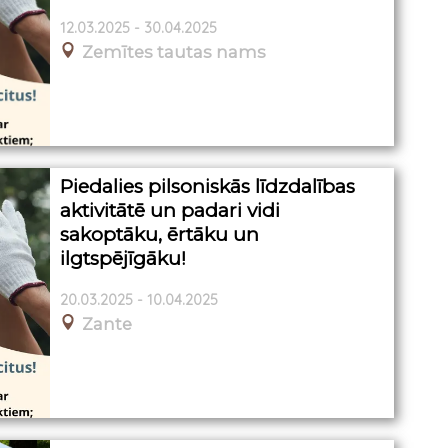
12.03.2025 - 30.04.2025
Zemītes tautas nams
Piedalies pilsoniskās līdzdalības
aktivitātē un padari vidi
sakoptāku, ērtāku un
ilgtspējīgāku!
20.03.2025 - 10.04.2025
Zante