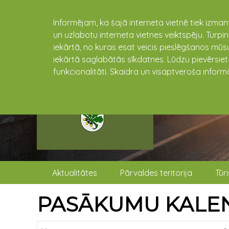
Informējam, ka šajā interneta vietnē tiek izman
un uzlabotu interneta vietnes veiktspēju. Turpi
iekārtā, no kuras esat veicis pieslēgšanos mūsu
iekārtā saglabātās sīkdatnes. Lūdzu pievērsie
funkcionalitāti. Skaidra un visaptveroša inform
Aktualitātes
Pārvaldes teritorija
Tūr
PASĀKUMU KALE