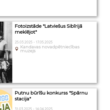
Fotoizstāde "Latviešus Sibīrijā
meklējot"
25.03.2025 - 17.05.2025
Kandavas novadpētniecības
muzejs
Putnu būrīšu konkurss "Spārnu
stacija"
31.03.2025 - 14.04.2025