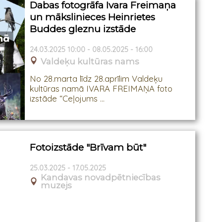
Dabas fotogrāfa Ivara Freimaņa
un mākslinieces Heinrietes
Buddes gleznu izstāde
24.03.2025 10:00 - 08.05.2025 - 16:00
Valdeķu kultūras nams
No 28.marta līdz 28.aprīlim Valdeķu
kultūras namā IVARA FREIMAŅA foto
izstāde “Ceļojums ...
Fotoizstāde "Brīvam būt"
25.03.2025 - 17.05.2025
Kandavas novadpētniecības
muzejs