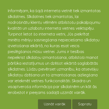
kandava.lv
Informējam, ka šajā interneta vietnē tiek izmantotas
sīkdatnes. Sīkdatnes tiek izmantotas, lai
nodrošinātu klientu vēlmēm atbilstošu pakalpojumu
PASĀKUMU
kvalitāti un uzlabotu interneta vietnes veiktspēju.
Turpinot lietot šo interneta vietni, Jūs piekrītat
KALENDĀRS
minēto mērķu sasniegšanai nepieciešamo sīkdatņu
izvietošanai iekārtā, no kuras esat veicis
pieslēgšanos mūsu vietnei. Jums ir tiesības
nepiekrist sīkdatņu izmantošanai, atbilstoši mainot
pārlūka iestatījumus un dzēšot iekārtā saglabātās
sīkdatnes. Lūdzu pievērsiet uzmanību, ka atsevišķu
sīkdatņu dzēšana un to izmantošanas aizliegšana
var ietekmēt vietnes funkcionalitāti. Skaidra un
visaptveroša informācija par sīkdatnēm un kāt ās
ierobežot ir pieejams sadaļā uzzināt vairāk.
AIVAS AUSEKLES gleznu izstāde “DIVAS
PASAULES”
Uzināt vairāk
Sapratu