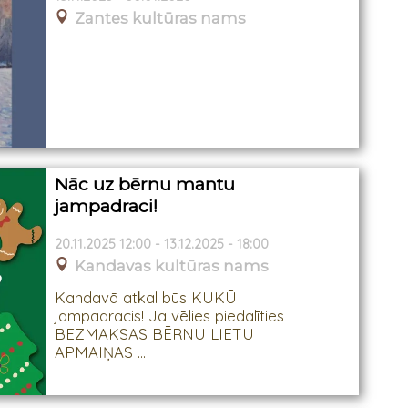
Zantes kultūras nams
Nāc uz bērnu mantu
jampadraci!
20.11.2025 12:00 - 13.12.2025 - 18:00
Kandavas kultūras nams
Kandavā atkal būs KUKŪ
jampadracis! Ja vēlies piedalīties
BEZMAKSAS BĒRNU LIETU
APMAIŅAS ...