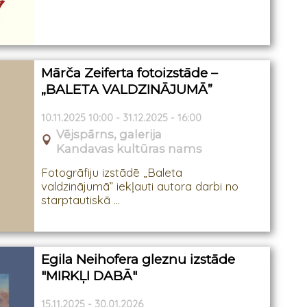
Mārča Zeiferta fotoizstāde –
„BALETA VALDZINĀJUMĀ”
10.11.2025 10:00 - 31.12.2025 - 16:00
Vējspārns, galerija
Kandavas kultūras nams
Fotogrāfiju izstādē „Baleta
valdzinājumā” iekļauti autora darbi no
starptautiskā ...
Egila Neihofera gleznu izstāde
"MIRKĻI DABĀ"
15.11.2025 - 30.01.2026