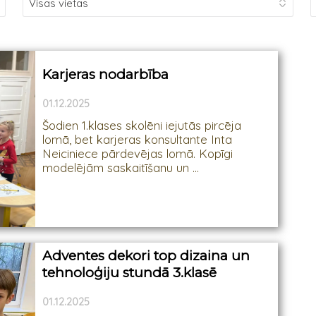
Karjeras nodarbība
01.12.2025
Šodien 1.klases skolēni iejutās pircēja
lomā, bet karjeras konsultante Inta
Neiciniece pārdevējas lomā. Kopīgi
modelējām saskaitīšanu un ...
Adventes dekori top dizaina un
tehnoloģiju stundā 3.klasē
01.12.2025