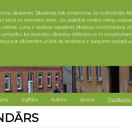
totas sīkdatnes. Sīkdatnes tiek izmantotas, lai nodrošinātu k
not lietot šo interneta vietni, Jūs piekrītat minēto mērķu sas
 vietnei. Jums ir tiesības nepiekrist sīkdatņu izmantošanai, a
t uzmanību, ka atsevišķu sīkdatņu dzēšana un to izmantošana
ācija par sīkdatnēm un kāt ās ierobežot ir pieejams sadaļā uz
isms
Izglītība
Kultūra
Sports
Pasākumu 
NDĀRS