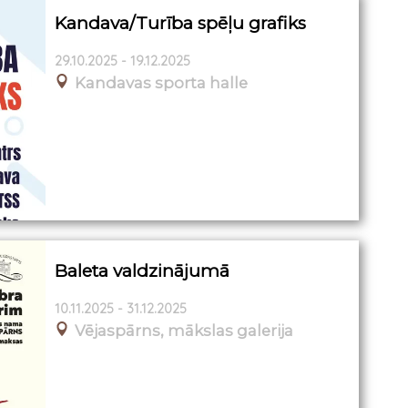
Kandava/Turība spēļu grafiks
29.10.2025 - 19.12.2025
Kandavas sporta halle
Baleta valdzinājumā
10.11.2025 - 31.12.2025
Vējaspārns, mākslas galerija