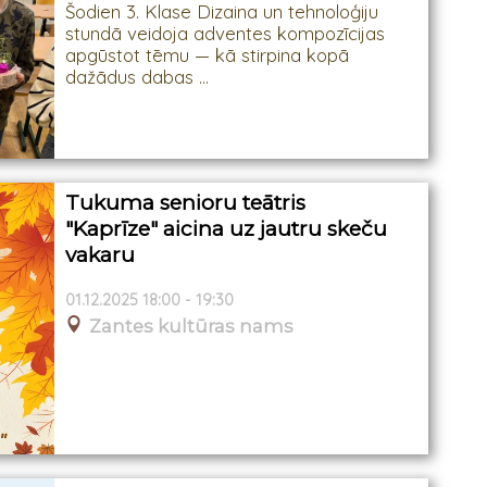
Šodien 3. Klase Dizaina un tehnoloģiju
stundā veidoja adventes kompozīcijas
apgūstot tēmu — kā stirpina kopā
dažādus dabas ...
Tukuma senioru teātris
"Kaprīze" aicina uz jautru skeču
vakaru
01.12.2025 18:00 - 19:30
Zantes kultūras nams