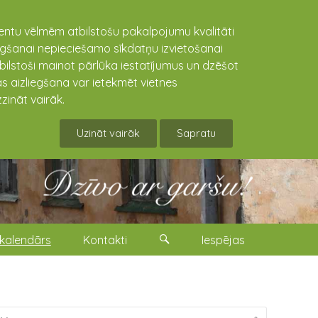
lientu vēlmēm atbilstošu pakalpojumu kvalitāti
niegšanai nepieciešamo sīkdatņu izvietošanai
tbilstoši mainot pārlūka iestatījumus un dzēšot
s aizliegšana var ietekmēt vietnes
zināt vairāk.
Uzināt vairāk
Sapratu
kalendārs
Kontakti
Iespējas