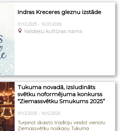
Indras Kreceres gleznu izstāde
01.12.2025 - 10.01.2026
Valdeķu kultūras nams
Tukuma novadā, izsludināts
svētku noformējuma konkurss
“Ziemassvētku Smukums 2025”
01.12.2025 - 16.12.2025
Turpinot skaisto tradīciju veidot vienotu
Ziemassvētku noskaņu Tukuma