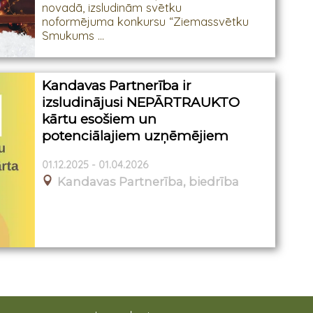
novadā, izsludinām svētku
noformējuma konkursu “Ziemassvētku
Smukums ...
Kandavas Partnerība ir
izsludinājusi NEPĀRTRAUKTO
kārtu esošiem un
potenciālajiem uzņēmējiem
01.12.2025 - 01.04.2026
Kandavas Partnerība, biedrība