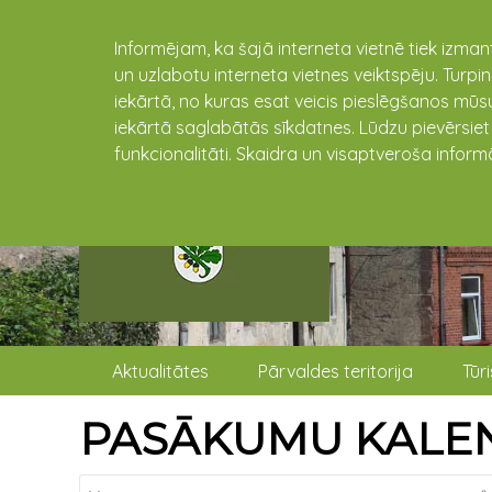
Informējam, ka šajā interneta vietnē tiek izman
un uzlabotu interneta vietnes veiktspēju. Turpi
iekārtā, no kuras esat veicis pieslēgšanos mūsu
iekārtā saglabātās sīkdatnes. Lūdzu pievērsie
funkcionalitāti. Skaidra un visaptveroša inform
Aktualitātes
Pārvaldes teritorija
Tūr
PASĀKUMU KALE