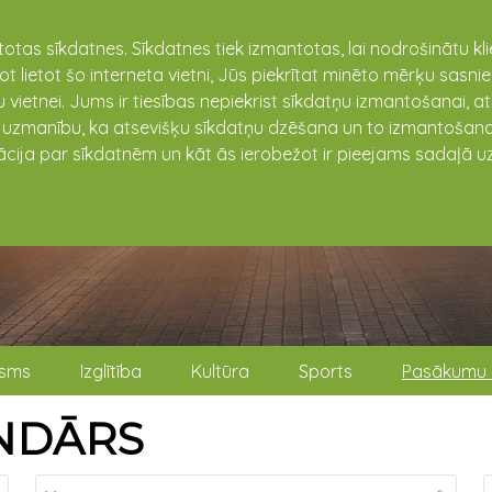
totas sīkdatnes. Sīkdatnes tiek izmantotas, lai nodrošinātu k
not lietot šo interneta vietni, Jūs piekrītat minēto mērķu sas
 vietnei. Jums ir tiesības nepiekrist sīkdatņu izmantošanai, a
t uzmanību, ka atsevišķu sīkdatņu dzēšana un to izmantošana
ācija par sīkdatnēm un kāt ās ierobežot ir pieejams sadaļā uz
isms
Izglītība
Kultūra
Sports
Pasākumu 
NDĀRS