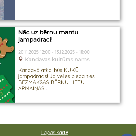
Nāc uz bērnu mantu
jampadraci!
20.11.2025 12:00 - 13.12.2025 - 18:00
Kandavas kultūras nams
Kandavā atkal būs KUKŪ
jampadracis! Ja vēlies piedalīties
BEZMAKSAS BĒRNU LIETU
APMAIŅAS ...
Lapas karte