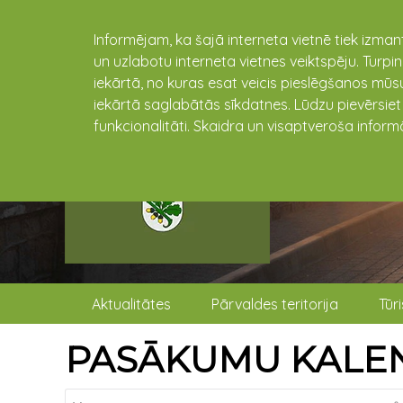
Informējam, ka šajā interneta vietnē tiek izman
un uzlabotu interneta vietnes veiktspēju. Turpi
iekārtā, no kuras esat veicis pieslēgšanos mūsu
iekārtā saglabātās sīkdatnes. Lūdzu pievērsie
funkcionalitāti. Skaidra un visaptveroša inform
Aktualitātes
Pārvaldes teritorija
Tūr
PASĀKUMU KALE