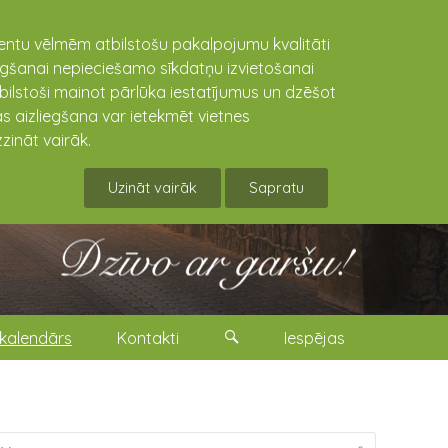
lientu vēlmēm atbilstošu pakalpojumu kvalitāti
niegšanai nepieciešamo sīkdatņu izvietošanai
tbilstoši mainot pārlūka iestatījumus un dzēšot
s aizliegšana var ietekmēt vietnes
zināt vairāk.
Uzināt vairāk
Sapratu
kalendārs
Kontakti
Iespējas