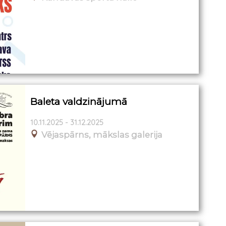
Baleta valdzinājumā
10.11.2025 - 31.12.2025
Vējaspārns, mākslas galerija