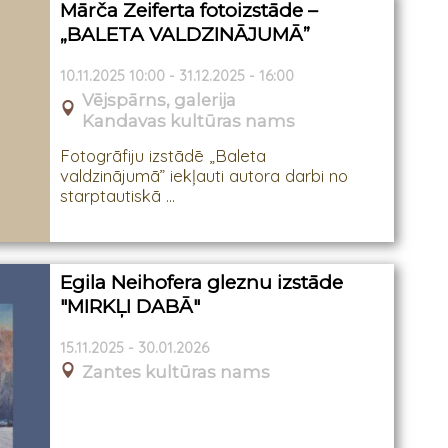
Mārča Zeiferta fotoizstāde –
„BALETA VALDZINĀJUMĀ”
10.11.2025 10:00 - 31.12.2025 - 16:00
Vējspārns, galerija
Kandavas kultūras nams
Fotogrāfiju izstādē „Baleta
valdzinājumā” iekļauti autora darbi no
starptautiskā ...
Egila Neihofera gleznu izstāde
"MIRKĻI DABĀ"
15.11.2025 - 30.01.2026
Zantes kultūras nams