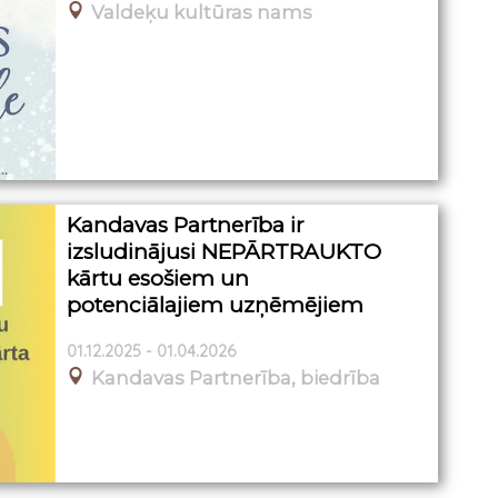
Valdeķu kultūras nams
Kandavas Partnerība ir
izsludinājusi NEPĀRTRAUKTO
kārtu esošiem un
potenciālajiem uzņēmējiem
01.12.2025 - 01.04.2026
Kandavas Partnerība, biedrība