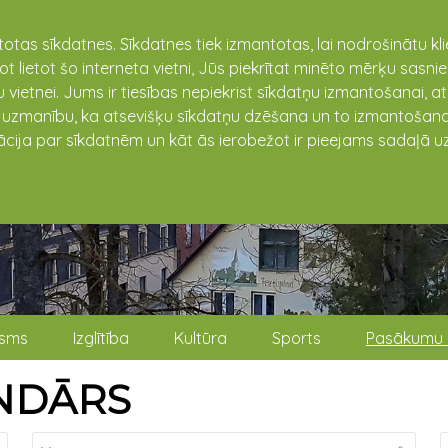
totas sīkdatnes. Sīkdatnes tiek izmantotas, lai nodrošinātu k
not lietot šo interneta vietni, Jūs piekrītat minēto mērķu sas
 vietnei. Jums ir tiesības nepiekrist sīkdatņu izmantošanai, a
t uzmanību, ka atsevišķu sīkdatņu dzēšana un to izmantošana
ācija par sīkdatnēm un kāt ās ierobežot ir pieejams sadaļā uz
isms
Izglītība
Kultūra
Sports
Pasākumu 
NDĀRS