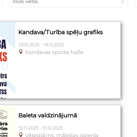
Kandava/Turība spēļu grafiks
29.10.2025 - 19.12.2025
Kandavas sporta halle
Baleta valdzinājumā
10.11.2025 - 31.12.2025
Vējaspārns, mākslas galerija