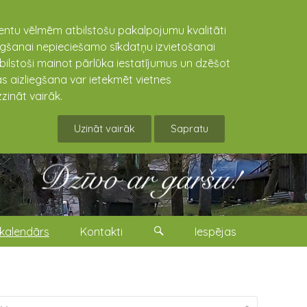
lientu vēlmēm atbilstošu pakalpojumu kvalitāti
niegšanai nepieciešamo sīkdatņu izvietošanai
tbilstoši mainot pārlūka iestatījumus un dzēšot
s aizliegšana var ietekmēt vietnes
zināt vairāk.
Uzināt vairāk
Sapratu
kalendārs
Kontakti
Iespējas