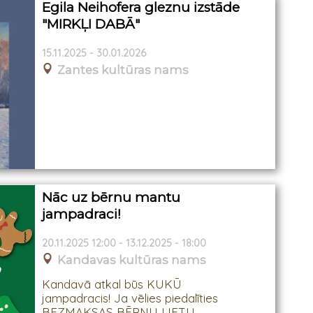
Egila Neihofera gleznu izstāde
"MIRKĻI DABĀ"
15.11.2025 - 30.01.2026
Zantes kultūras nams
Nāc uz bērnu mantu
jampadraci!
20.11.2025 12:00 - 13.12.2025 - 18:00
Kandavas kultūras nams
Kandavā atkal būs KUKŪ
jampadracis! Ja vēlies piedalīties
BEZMAKSAS BĒRNU LIETU