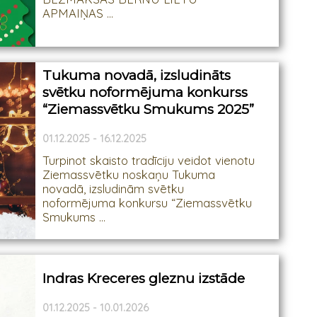
APMAIŅAS ...
Tukuma novadā, izsludināts
svētku noformējuma konkurss
“Ziemassvētku Smukums 2025”
01.12.2025 - 16.12.2025
Turpinot skaisto tradīciju veidot vienotu
Ziemassvētku noskaņu Tukuma
novadā, izsludinām svētku
noformējuma konkursu “Ziemassvētku
Smukums ...
Indras Kreceres gleznu izstāde
01.12.2025 - 10.01.2026