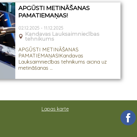
APGŪSTI METINĀŠANAS
PAMATIEMAŅAS!
02.12.2025 - 11.12.2025
Kandavas Lauksaimniecības
tehnikums
APGŪSTI METINĀŠANAS
PAMATIEMAŅAS!Kandavas
Lauksaimniecības tehnikums aicina uz
metināšanas ...
Lapas karte