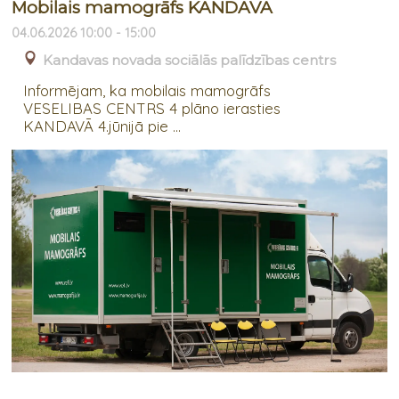
Mobilais mamogrāfs KANDAVĀ
04.06.2026 10:00 - 15:00
Kandavas novada sociālās palīdzības centrs
Informējam, ka mobilais mamogrāfs
VESELIBAS CENTRS 4 plāno ierasties
KANDAVĀ 4.jūnijā pie ...