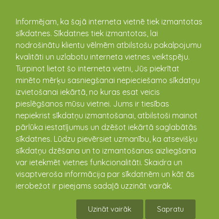
kandava.lv
Informējam, ka šajā interneta vietnē tiek izmantotas
sīkdatnes. Sīkdatnes tiek izmantotas, lai
nodrošinātu klientu vēlmēm atbilstošu pakalpojumu
kvalitāti un uzlabotu interneta vietnes veiktspēju.
Turpinot lietot šo interneta vietni, Jūs piekrītat
minēto mērķu sasniegšanai nepieciešamo sīkdatņu
izvietošanai iekārtā, no kuras esat veicis
pieslēgšanos mūsu vietnei. Jums ir tiesības
Aktualitātes
nepiekrist sīkdatņu izmantošanai, atbilstoši mainot
pārlūka iestatījumus un dzēšot iekārtā saglabātās
sīkdatnes. Lūdzu pievērsiet uzmanību, ka atsevišķu
sīkdatņu dzēšana un to izmantošanas aizliegšana
Sabiles iela slēgta no 1.-10.jūnijam
var ietekmēt vietnes funkcionalitāti. Skaidra un
02.06.2026
visaptveroša informācija par sīkdatnēm un kāt ās
Satiksmes slēgšana Sabiles ielā no 1.- 10.jūnijam a/b
ierobežot ir pieejams sadaļā uzzināt vairāk.
seguma virskārtas izbūves ...
Uzināt vairāk
Sapratu