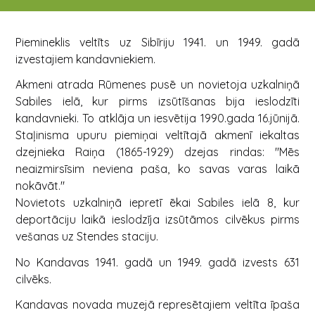
Piemineklis veltīts uz Sibīriju 1941. un 1949. gadā
izvestajiem kandavniekiem.
Akmeni atrada Rūmenes pusē un novietoja uzkalniņā
Sabiles ielā, kur pirms izsūtīšanas bija ieslodzīti
kandavnieki. To atklāja un iesvētija 1990.gada 16.jūnijā.
Staļinisma upuru piemiņai veltītajā akmenī iekaltas
dzejnieka Raiņa (1865-1929) dzejas rindas: "Mēs
neaizmirsīsim neviena paša, ko savas varas laikā
nokāvāt."
Novietots uzkalniņā iepretī ēkai Sabiles ielā 8, kur
deportāciju laikā ieslodzīja izsūtāmos cilvēkus pirms
vešanas uz Stendes staciju.
No Kandavas 1941. gadā un 1949. gadā izvests 631
cilvēks.
Kandavas novada muzejā represētajiem veltīta īpaša