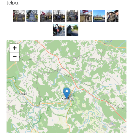
telpa.
+
−