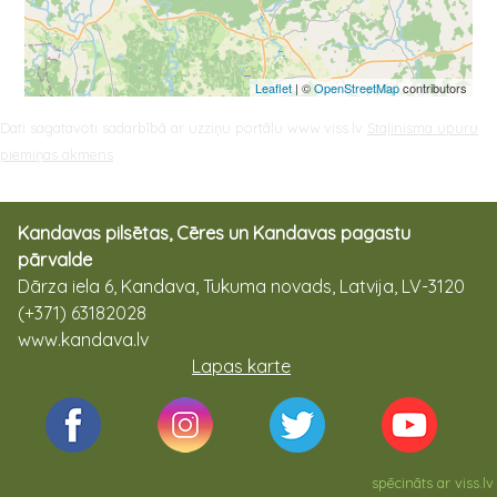
Leaflet
| ©
OpenStreetMap
contributors
Dati sagatavoti sadarbībā ar uzziņu portālu www.viss.lv
Staļinisma upuru
piemiņas akmens
Kandavas pilsētas, Cēres un Kandavas pagastu
pārvalde
Dārza iela 6, Kandava, Tukuma novads, Latvija, LV-3120
(+371) 63182028
www.kandava.lv
Lapas karte
spēcināts ar
viss.lv