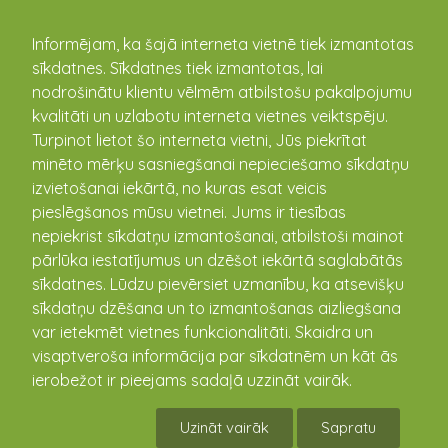
kandava.lv
Informējam, ka šajā interneta vietnē tiek izmantotas
sīkdatnes. Sīkdatnes tiek izmantotas, lai
nodrošinātu klientu vēlmēm atbilstošu pakalpojumu
kvalitāti un uzlabotu interneta vietnes veiktspēju.
Turpinot lietot šo interneta vietni, Jūs piekrītat
minēto mērķu sasniegšanai nepieciešamo sīkdatņu
izvietošanai iekārtā, no kuras esat veicis
pieslēgšanos mūsu vietnei. Jums ir tiesības
nepiekrist sīkdatņu izmantošanai, atbilstoši mainot
pārlūka iestatījumus un dzēšot iekārtā saglabātās
sīkdatnes. Lūdzu pievērsiet uzmanību, ka atsevišķu
sīkdatņu dzēšana un to izmantošanas aizliegšana
Staļinisma upuru piemiņas akmens
var ietekmēt vietnes funkcionalitāti. Skaidra un
visaptveroša informācija par sīkdatnēm un kāt ās
Sabiles iela 10a, Kandava, Tukuma novads, Latvija
ierobežot ir pieejams sadaļā uzzināt vairāk.
57.034698 22.772259
Uzināt vairāk
Sapratu
Apraksts
Notikušie pasākumi