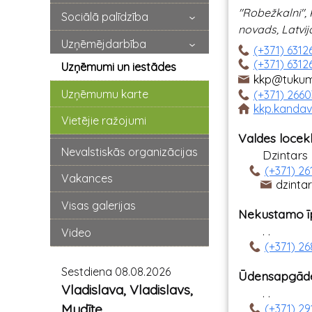
"Robežkalni",
Sociālā palīdzība
novads, Latvij
Uzņēmējdarbība
(+371) 6312
(+371) 6312
Uzņēmumi un iestādes
kkp@tukum
Uzņēmumu karte
(+371) 266
kkp.kandav
Vietējie ražojumi
Valdes locekl
Nevalstiskās organizācijas
Dzintars
(+371) 2
Vakances
dzinta
Visas galerijas
Nekustamo īp
. .
Video
(+371) 2
Sestdiena 08.08.2026
Ūdensapgāde 
Vladislava, Vladislavs,
. .
Mudīte
(+371) 29