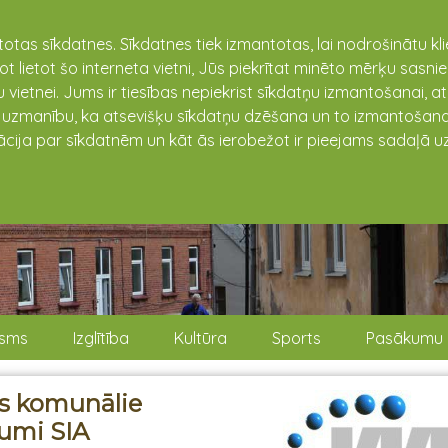
totas sīkdatnes. Sīkdatnes tiek izmantotas, lai nodrošinātu k
not lietot šo interneta vietni, Jūs piekrītat minēto mērķu sas
 vietnei. Jums ir tiesības nepiekrist sīkdatņu izmantošanai, a
t uzmanību, ka atsevišķu sīkdatņu dzēšana un to izmantošana
ācija par sīkdatnēm un kāt ās ierobežot ir pieejams sadaļā uz
isms
Izglītība
Kultūra
Sports
Pasākumu 
s komunālie
umi SIA