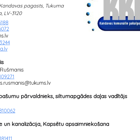
 Kandavas pagasts, Tukuma
a, LV-3120
6188
6072
s.lv
03244
a.lv
is
 Rušmanis
6109271
rs.rusmanis@tukums.lv
ašumu pārvaldnieks, siltumapgādes daļas vadītājs
6810062
un kanalizācija, Kapsētu apsaimniekošana
181411