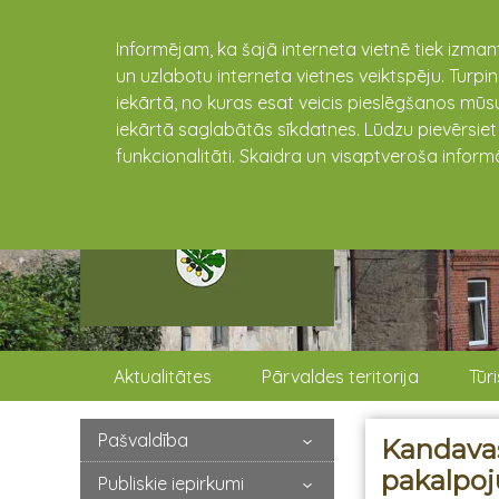
Informējam, ka šajā interneta vietnē tiek izman
un uzlabotu interneta vietnes veiktspēju. Turpi
iekārtā, no kuras esat veicis pieslēgšanos mūsu
iekārtā saglabātās sīkdatnes. Lūdzu pievērsie
funkcionalitāti. Skaidra un visaptveroša inform
Aktualitātes
Pārvaldes teritorija
Tūr
Pašvaldība
Kandava
pakalpoj
Publiskie iepirkumi