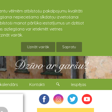
lientu vēlmēm atbilstošu pakalpojumu kvalitāti
niegšanai nepieciešamo sīkdatņu izvietošanai
tbilstoši mainot pārlūka iestatījumus un dzēšot
s aizliegšana var ietekmēt vietnes
zināt vairāk.
Uzināt vairāk
Sapratu
kalendārs
Kontakti
Iespējas