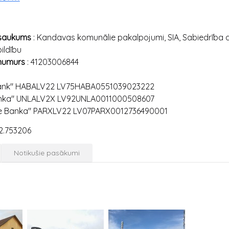
osaukums
: Kandavas komunālie pakalpojumi, SIA, Sabiedrība 
ildību
 numurs
: 41203006844
ank" HABALV22 LV75HABA0551039023222
nka" UNLALV2X LV92UNLA0011000508607
le Banka" PARXLV22 LV07PARX0012736490001
2.753206
Notikušie pasākumi