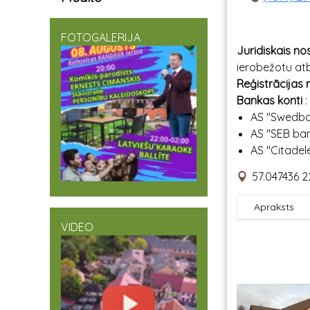
FOTOGALERIJA
Juridiskais n
ierobežotu atb
Reģistrācijas
Bankas konti
:
AS "Swedb
AS "SEB ba
AS "Citade
57.047436 2
Apraksts
VIDEO