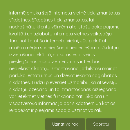
kandava.lv
Informējam, ka šajā interneta vietnē tiek izmantotas
sīkdatnes. Sīkdatnes tiek izmantotas, lai
nodrošinātu klientu vēlmēm atbilstošu pakalpojumu
kvalitāti un uzlabotu interneta vietnes veiktspēju.
Turpinot lietot šo interneta vietni, Jūs piekrītat
minēto mērķu sasniegšanai nepieciešamo sīkdatņu
izvietošanai iekārtā, no kuras esat veicis
pieslēgšanos mūsu vietnei. Jums ir tiesības
nepiekrist sīkdatņu izmantošanai, atbilstoši mainot
pārlūka iestatījumus un dzēšot iekārtā saglabātās
sīkdatnes. Lūdzu pievērsiet uzmanību, ka atsevišķu
Kurzemes cietokšņa muzejs Zantē
sīkdatņu dzēšana un to izmantošanas aizliegšana
var ietekmēt vietnes funkcionalitāti. Skaidra un
25 km no Kandavas, Skolas iela 8a, Zante, Zantes
visaptveroša informācija par sīkdatnēm un kāt ās
pagasts, Tukuma novads, Latvija, LV-3134
ierobežot ir pieejams sadaļā uzzināt vairāk.
(+371) 29442311
www.kurzemescietoksnis.viss.lv
Uzināt vairāk
Sapratu