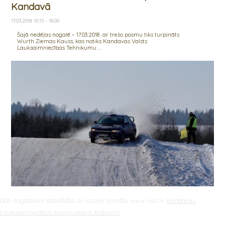
Kandavā
17.03.2018 10:15 - 18:00
Šajā nedēļas nogalē – 17.03.2018. ar trešo posmu tiks turpināts
Wurth Ziemas Kauss, kas notiks Kandavas Valsts
Lauksaimniecības Tehnikumu ...
Dati sagatavoti sadarbībā ar uzziņu portālu www.viss.lv
Kandavas
Lauksaimniecības tehnikuma autodroms