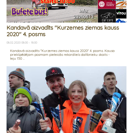
Kandavā aizvadīts ''Kurzemes ziemas kauss
2020'' 4. posms
08.02.2020 08:00 - 18:00
Kandavā aizvadīts ''Kurzemes ziemas kauss 2020'' 4. posms. Kausa
priekšpēdējam posmam pieteicās rekordliels dalībnieku skaits -
teju 150 ...