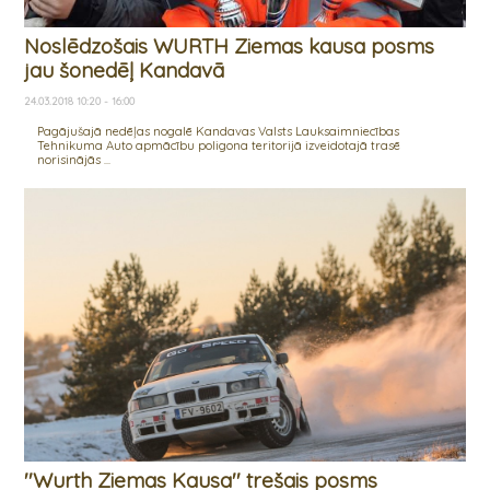
Noslēdzošais WURTH Ziemas kausa posms
jau šonedēļ Kandavā
24.03.2018 10:20 - 16:00
Pagājušajā nedēļas nogalē Kandavas Valsts Lauksaimniecības
Tehnikuma Auto apmācību poligona teritorijā izveidotajā trasē
norisinājās ...
''Wurth Ziemas Kausa'' trešais posms