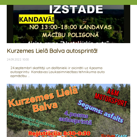
Kurzemes Lielā Balva autosprintā!
24.09.2022 10:00
24.septembrī skatītāji un dalībnieki ir aicināti uz 4.posma
autosprintu Kandavas Lauksaimniecības tehnikuma auto
apmācību ...