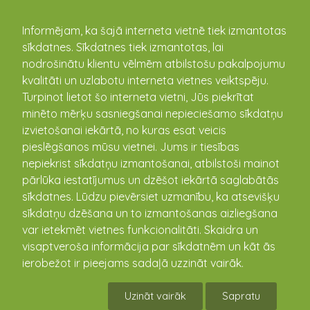
kandava.lv
Informējam, ka šajā interneta vietnē tiek izmantotas
sīkdatnes. Sīkdatnes tiek izmantotas, lai
Kandavas Lauksaimniecības
nodrošinātu klientu vēlmēm atbilstošu pakalpojumu
kvalitāti un uzlabotu interneta vietnes veiktspēju.
tehnikuma autodroms
Turpinot lietot šo interneta vietni, Jūs piekrītat
57.041489 22.805758
minēto mērķu sasniegšanai nepieciešamo sīkdatņu
izvietošanai iekārtā, no kuras esat veicis
Apraksts
Notikušie pasākumi
pieslēgšanos mūsu vietnei. Jums ir tiesības
nepiekrist sīkdatņu izmantošanai, atbilstoši mainot
Retro auto izstāde Kandavā
pārlūka iestatījumus un dzēšot iekārtā saglabātās
sīkdatnes. Lūdzu pievērsiet uzmanību, ka atsevišķu
02.05.2026 13:00 - 18:00
sīkdatņu dzēšana un to izmantošanas aizliegšana
var ietekmēt vietnes funkcionalitāti. Skaidra un
visaptveroša informācija par sīkdatnēm un kāt ās
ierobežot ir pieejams sadaļā uzzināt vairāk.
Uzināt vairāk
Sapratu