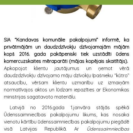
SIA “Kandavas komunālie pakalpojumi” informē, ka
privātmājām un daudzdzīvokļu dzīvojamajām mājām
kopš 2016. gada pakāpeniski tiek uzstādīti ūdens
komercuzskaites mēraparāti (mājas kopējais skaitītājs).
Apkopojot klientu jautājumus un ņemot vērā
daudzdzīvokļu dzīvojamo māju dzīvokļu īpašnieku “kūtro”
atsaucību, vēršam klientu uzmanību uz izmaiņām
normatīvajos aktos un lūdzam iepazīties ar Ekonomikas
ministrijas sagatavoto materiālu.
Latvijā no 2016.gada 1.janvāra stājās spēkā
Ūdenssaimniecības pakalpojumu likums, kas nosaka
vienotu kārtību ūdenssaimniecības pakalpojumu piegādē
visā Latvijas Republikā. Ar
Ūdenssaimniecības