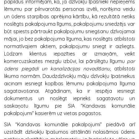
papildus informējam, ka, ja dzīvokļu īpašnieki nepieņems
lēmumu par pilnvarotās personas izvēli, norēķina veidu
un ūdens starpības aprēķina kārtību, kā rezultātā netiks
noslēgts pakalpojuma līgums, pakalpojumu sniedzējs var
būt spiests pārtraukt pakalpojumu sniegšanu dzīvojamai
mājai, jo bez pakalpojuma līguma, kas noslēgts atbilstoši
normatīvajiem aktiem, pakalpojumu sniegt ir aizliegts.
Lūdzam klientus iepazīties ar izmaiņām, veikt
komercuzskaites mezglu izbūvi, lai pārslēgtu līgumu
par
ūdens piegādi un kanalizācijas novadīšanu
, atbilstoši
likuma normām. Daudzdzīvokļu māju dzīvokļu īpašniekus
aicinam iesniegt kopības lēmumu pakalpojuma līguma
sagatavošanai. Atgādinam, ka ir iespēja iesniegt
dokumentus un noslēgt iepriekš sagatavotu un
saskaņotu līgumu pie SIA “Kandavas komunālie
pakalpojumi” kasierēm uz vietas pagastos.
SIA “Kandavas komunālie pakalpojumi” piedāvā arī
uzstādīt dzīvokļu īpašumos attālināti nolasāmos ūdens