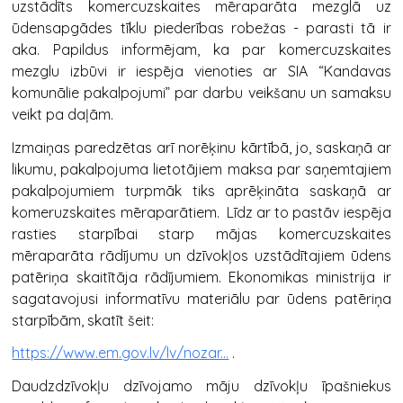
uzstādīts komercuzskaites mēraparāta mezglā uz
ūdensapgādes tīklu piederības robežas - parasti tā ir
aka. Papildus informējam, ka par komercuzskaites
mezglu izbūvi ir iespēja vienoties ar SIA “Kandavas
komunālie pakalpojumi” par darbu veikšanu un samaksu
veikt pa daļām.
Izmaiņas paredzētas arī norēķinu kārtībā, jo, saskaņā ar
likumu, pakalpojuma lietotājiem maksa par saņemtajiem
pakalpojumiem turpmāk tiks aprēķināta saskaņā ar
komeruzskaites mēraparātiem. Līdz ar to pastāv iespēja
rasties starpībai starp mājas komercuzskaites
mēraparāta rādījumu un dzīvokļos uzstādītajiem ūdens
patēriņa skaitītāja rādījumiem. Ekonomikas ministrija ir
sagatavojusi informatīvu materiālu par ūdens patēriņa
starpībām, skatīt šeit:
https://www.em.gov.lv/lv/nozar...
.
Daudzdzīvokļu dzīvojamo māju dzīvokļu īpašniekus