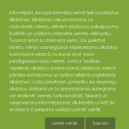
kandava.lv
Informējam, ka šajā interneta vietnē tiek izmantotas
sīkdatnes. Sīkdatnes tiek izmantotas, lai
Papildus informācija par
nodrošinātu klientu vēlmēm atbilstošu pakalpojumu
komercuzskaites
kvalitāti un uzlabotu interneta vietnes veiktspēju.
Turpinot lietot šo interneta vietni, Jūs piekrītat
mēraparātiem un ūdens
minēto mērķu sasniegšanai nepieciešamo sīkdatņu
starpībām
izvietošanai iekārtā, no kuras esat veicis
24.03.2017
pieslēgšanos mūsu vietnei. Jums ir tiesības
nepiekrist sīkdatņu izmantošanai, atbilstoši mainot
pārlūka iestatījumus un dzēšot iekārtā saglabātās
sīkdatnes. Lūdzu pievērsiet uzmanību, ka atsevišķu
sīkdatņu dzēšana un to izmantošanas aizliegšana
var ietekmēt vietnes funkcionalitāti. Skaidra un
visaptveroša informācija par sīkdatnēm un kāt ās
ierobežot ir pieejams sadaļā uzzināt vairāk.
Uzināt vairāk
Sapratu