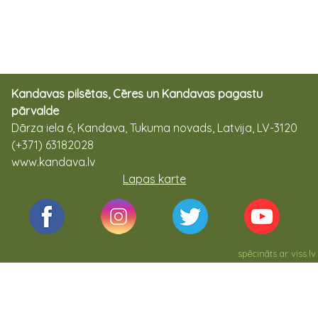
Kandavas pilsētas, Cēres un Kandavas pagastu
pārvalde
Dārza iela 6, Kandava, Tukuma novads, Latvija, LV-3120
(+371) 63182028
www.kandava.lv
Lapas karte
spēcināts ar
viss.lv