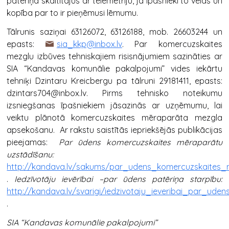
patēriņa skaitītājus ar telemetriju, ja īpašnieki to vēlas un
kopība par to ir pieņēmusi lēmumu.
Tālrunis saziņai 63126072, 63126188, mob. 26603244 un
epasts:
sia_kkp@inbox.lv
. Par komercuzskaites
mezglu izbūves tehniskajiem risisnājumiem sazināties ar
SIA “Kandavas komunālie pakalpojumi” vides iekārtu
tehniķi Dzintaru Kreicbergu pa tālruni 29181411, epasts:
dzintars704@inbox.lv. Pirms tehnisko noteikumu
izsniegšanas īpašniekiem jāsazinās ar uzņēmumu, lai
veiktu plānotā komercuzskaites mēraparāta mezgla
apsekošanu. Ar rakstu saistītās iepriekšējās publikācijas
pieejamas:
Par ūdens komercuzskaites mēraparātu
uzstādīšanu:
http://kandava.lv/sakums/par_udens_komercuzskaites_
.
Iedzīvotāju ievērībai –par ūdens patēriņa starpību:
http://kandava.lv/svarigi/iedzivotaju_ieveribai_par_ude
.
SIA “Kandavas komunālie pakalpojumi”