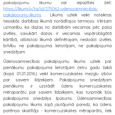
pakalpojumu likumu
var iepazīties šeit:
https://likumi.lv/ta/id/275062-udenssaimniecibas-
pakalpojumu-likums
. Likums uzliek veikt noteiktas
tiesiskās darbības likumā norādītajos termiņos. Vēršam
uzmanību, ka dažas no darbībām veicamas pēc paša
izvēles, savukārt dažas ir veicamas vispārobligātā
kārtībā, atbilstoši likumā definētajam, nedodot izvēles
brīvību ne pakalpojuma lietotājam, ne pakalpojuma
sniedzējam.
Ūdenssaimniecības pakalpojumu likums uzliek par
pienākumu pakalpojuma lietotājam četru gadu laikā
(kopš 01.01.2016.) veikt komercuzskaites mezglu izbūvi
par saviem līdzekļiem. Pakalpojuma sniedzējam
pienākums ir uzstādīt ūdens komercuzskaites
mēraparātu par saviem līdzekļiem, kas turpmāk būs
pakalpojuma sniedzēja īpašums. Ūdensaimniecības
pakalpojumu likums šajā jautājumā paredz, ka ūdens
patēriņa skaitītājs - komercuzskaites mēraparāts, tiek